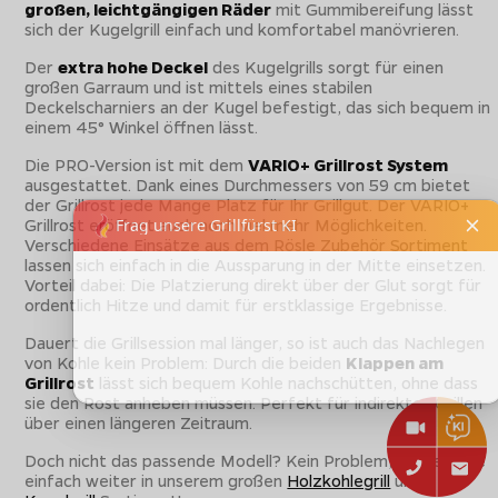
großen, leichtgängigen Räder
mit Gummibereifung lässt
sich der Kugelgrill einfach und komfortabel manövrieren.
Der
extra hohe Deckel
des Kugelgrills sorgt für einen
großen Garraum und ist mittels eines stabilen
Deckelscharniers an der Kugel befestigt, das sich bequem in
einem 45° Winkel öffnen lässt.
Die PRO-Version ist mit dem
VARIO+ Grillrost System
ausgestattet. Dank eines Durchmessers von 59 cm bietet
der Grillrost jede Mange Platz für Ihr Grillgut. Der VARIO+
Grillrost eröffnet auch noch viel mehr Möglichkeiten.
Verschiedene Einsätze aus dem Rösle Zubehör Sortiment
lassen sich einfach in die Aussparung in der Mitte einsetzen.
Vorteil dabei: Die Platzierung direkt über der Glut sorgt für
ordentlich Hitze und damit für erstklassige Ergebnisse.
Dauert die Grillsession mal länger, so ist auch das Nachlegen
von Kohle kein Problem: Durch die beiden
Klappen am
Grillrost
lässt sich bequem Kohle nachschütten, ohne dass
sie den Rost anheben müssen. Perfekt für indirektes Grillen
über einen längeren Zeitraum.
Doch nicht das passende Modell? Kein Problem, stöbern Sie
einfach weiter in unserem großen
Holzkohlegrill
und