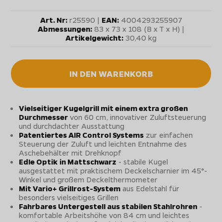
Art. Nr:
r25590 |
EAN:
4004293255907
Abmessungen:
83 x 73 x 108 (B x T x H) |
Artikelgewicht:
30,40 kg
IN DEN WARENKORB
Vielseitiger Kugelgrill mit einem extra großen
Durchmesser
von 60 cm, innovativer Zuluftsteuerung
und durchdachter Ausstattung
Patentiertes AIR Control Systems
zur einfachen
Steuerung der Zuluft und leichten Entnahme des
Aschebehälter mit Drehknopf
Edle Optik in Mattschwarz
- stabile Kugel
ausgestattet mit praktischem Deckelscharnier im 45°-
Winkel und großem Deckelthermometer
Mit Vario+ Grillrost-System
aus Edelstahl für
besonders vielseitiges Grillen
Fahrbares Untergestell aus stabilen Stahlrohren
-
komfortable Arbeitshöhe von 84 cm und leichtes