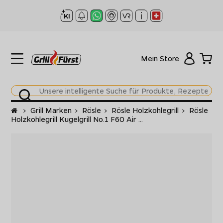
Mein Store
Startseite
>
Grill Marken
>
Rösle
>
Rösle Holzkohlegrill
>
Rösle
Holzkohlegrill Kugelgrill No.1 F60 Air ...