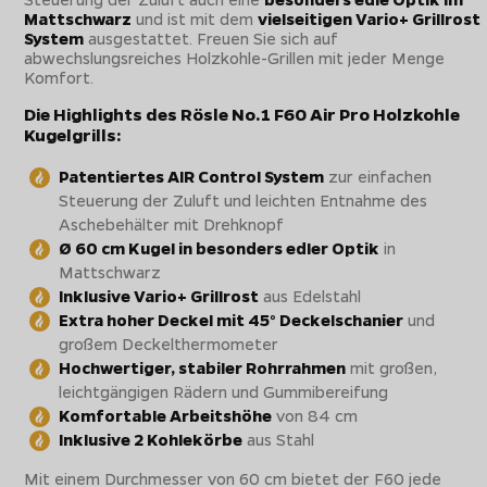
Mattschwarz
und ist mit dem
vielseitigen Vario+ Grillrost
System
ausgestattet. Freuen Sie sich auf
abwechslungsreiches Holzkohle-Grillen mit jeder Menge
Komfort.
Die Highlights des Rösle No.1 F60 Air Pro Holzkohle
Kugelgrills:
Patentiertes AIR Control System
zur einfachen
Steuerung der Zuluft und leichten Entnahme des
Aschebehälter mit Drehknopf
Ø 60 cm Kugel in besonders edler Optik
in
Mattschwarz
Inklusive Vario+ Grillrost
aus Edelstahl
Extra hoher Deckel mit 45° Deckelschanier
und
großem Deckelthermometer
Hochwertiger, stabiler Rohrrahmen
mit großen,
leichtgängigen Rädern und Gummibereifung
Komfortable Arbeitshöhe
von 84 cm
Inklusive 2 Kohlekörbe
aus Stahl
Mit einem Durchmesser von 60 cm bietet der F60 jede