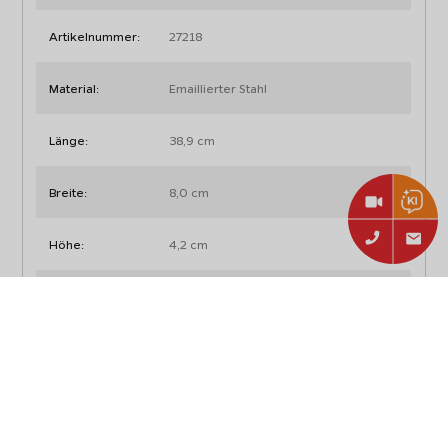
Artikelnummer:
27218
Material:
Emaillierter Stahl
Länge:
38,9 cm
Breite:
8,0 cm
Höhe:
4,2 cm
Passend für:
Rösle Videro G4-SL, G4-SK
Brennerabdeckung
Flammenverteiler
Flammbleche
Wärmeverteiler
Alternative
Flammschutzblech
Bezeichnungen:
Aromaschiene
Flav-R-Wave