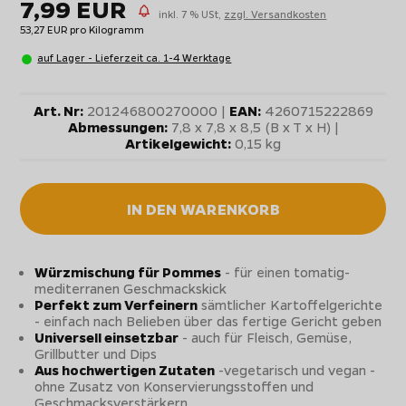
7,99 EUR
inkl. 7 % USt,
zzgl. Versandkosten
53,27 EUR pro Kilogramm
auf Lager - Lieferzeit ca. 1-4 Werktage
Art. Nr:
201246800270000 |
EAN:
4260715222869
Abmessungen:
7,8 x 7,8 x 8,5 (B x T x H) |
Artikelgewicht:
0,15 kg
IN DEN WARENKORB
Würzmischung für Pommes
- für einen tomatig-
mediterranen Geschmackskick
Perfekt zum Verfeinern
sämtlicher Kartoffelgerichte
- einfach nach Belieben über das fertige Gericht geben
Universell einsetzbar
- auch für Fleisch, Gemüse,
Grillbutter und Dips
Aus hochwertigen Zutaten
-vegetarisch und vegan -
ohne Zusatz von Konservierungsstoffen und
Geschmacksverstärkern