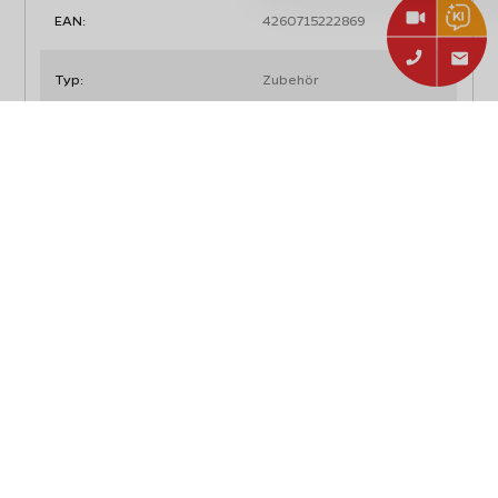
EAN:
4260715222869
Typ:
Zubehör
Art:
Kulinarik
Abmessungen, Gewicht und Verpackung
Breite:
7,8 cm
Tiefe:
7,8 cm
Höhe:
8,5 cm
Inhalt:
150 g
Verpackung:
Dose