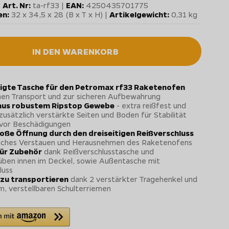
Art. Nr:
ta-rf33 |
EAN:
4250435701775
n:
32 x 34,5 x 28 (B x T x H) |
Artikelgewicht:
0,31 kg
IN DEN WARENKORB
gte Tasche für den Petromax rf33 Raketenofen
en Transport und zur sicheren Aufbewahrung
aus robustem Ripstop Gewebe
- extra reißfest und
zusätzlich verstärkte Seiten und Boden für Stabilität
 vor Beschädigungen
oße Öffnung durch den dreiseitigen Reißverschluss
faches Verstauen und Herausnehmen des Raketenofens
für Zubehör
dank Reißverschlusstasche und
ben innen im Deckel, sowie Außentasche mit
luss
zu transportieren
dank 2 verstärkter Tragehenkel und
m, verstellbaren Schulterriemen