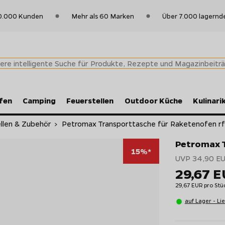
0.000 Kunden
Mehr als 60 Marken
Über 7.000 lagernd
fen
Camping
Feuerstellen
Outdoor Küche
Kulinari
llen & Zubehör
>
Petromax Transporttasche für Raketenofen r
Petromax T
15%*
UVP 34,90 E
29,67 
29,67 EUR pro Stü
auf Lager - Li