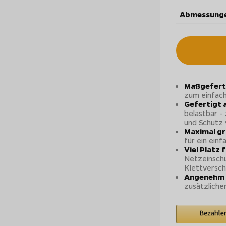
Abmessunge
Maßgeferti
zum einfach
Gefertigt 
belastbar - 
und Schutz
Maximal gr
für ein ein
Viel Platz 
Netzeinschü
Klettversch
Angenehm 
zusätzliche