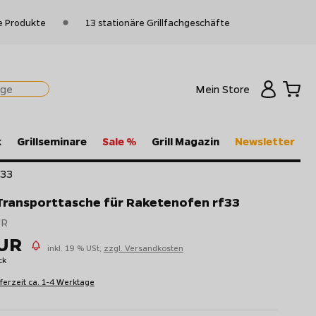
e Produkte
13 stationäre Grillfachgeschäfte
Mein Store
k
Grillseminare
Sale %
Grill Magazin
Newsletter
f33
ransporttasche für Raketenofen rf33
UR
EUR
inkl. 19 % USt,
zzgl. Versandkosten
ck
eferzeit ca. 1-4 Werktage