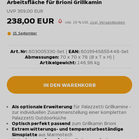
Arbeitsfläche für Brioni Grillkamin
UVP 359,00 EUR
238,00 EUR
inkl. 19 % USt,
zzgl. Versandkosten
15. September
Art. Nr:
803005330-Set |
EAN:
8019945855448-Set
Abmessungen:
70 x 70 x 78 (B x T x H) |
Artikelgewicht:
146,98 kg
IN DEN WARENKORB
Als optionale Erweiterung
für Palazzetti Grillkamine -
zur individuellen Zusammenstellung einer kompletten
Palazzetti Outdoorküche
Optisch perfekt passend
zum Grillkamin Brioni
Extrem witterungs- und temperaturbeständige
Simsplatte
aus Marmotech