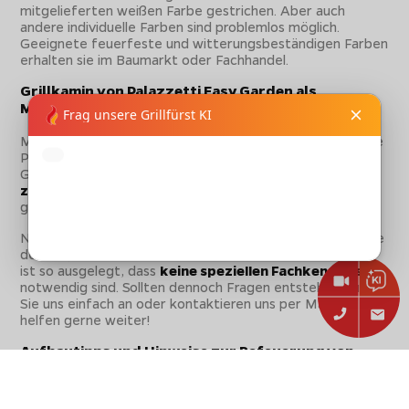
mitgelieferten weißen Farbe gestrichen. Aber auch
andere individuelle Farben sind problemlos möglich.
Geeignete feuerfeste und witterungsbeständigen Farben
erhalten sie im Baumarkt oder Fachhandel.
Grillkamin von Palazzetti Easy Garden als
Montagebausatz
Mit einer Palazzetti Outdoor Küche ist keine aufwendige
Planung für die eigene Gartenküche notwendig. Der
Grillkamin und die weiteren Module werden als
Bausatz
zusammen mit den benötigten Montagematerialien
ganz einfach per Spedition geliefert.
Nach der Lieferung kann es direkt losgehen. Die Montage
der Easy Garden Grillkamine und Module von Palazzetti
ist so ausgelegt, dass
keine speziellen Fachkenntnisse
notwendig sind. Sollten dennoch Fragen entstehen, rufen
Sie uns einfach an oder kontaktieren uns per Mail. Wir
helfen gerne weiter!
Aufbautipps und Hinweise zur Befeuerung von
Palazzetti Grillkaminen und Modulen:
Wir empfehlen, den Grillkamin nach Aufbauanleitung zu