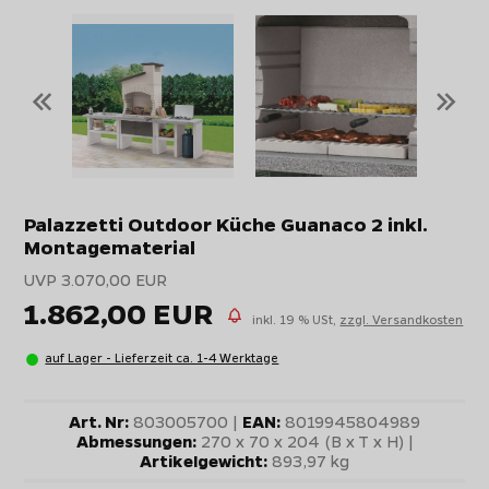
«
»
Palazzetti Outdoor Küche Guanaco 2 inkl.
Montagematerial
UVP 3.070,00 EUR
1.862,00 EUR
inkl. 19 % USt,
zzgl. Versandkosten
auf Lager - Lieferzeit ca. 1-4 Werktage
Art. Nr:
803005700 |
EAN:
8019945804989
Abmessungen:
270 x 70 x 204 (B x T x H) |
Artikelgewicht:
893,97 kg