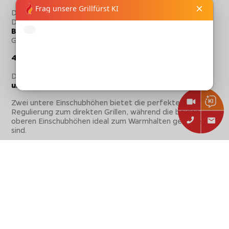
Die Spüle und die Gaskochstelle bestehen aus
Edelstahl
.
Die Gaskochstelle besitzt
zwei getrennt regelbare
Brenner
mit
piezoelektrischer Zündung
. Die
Gesamtleistung beträgt
3,8 kW
.
4-fach höhenverstellbarer Grillrost
Der Grillrost lässt sich zur Regulierung der Hitze
auf 4
unterschiedlichen Höhen
im Feuerraum einschieben.
Zwei untere Einschubhöhen bietet die perfekte
Regulierung zum direkten Grillen, während die beiden
oberen Einschubhöhen ideal zum Warmhalten geeignet
sind.
Geeignet für Holzkohle und Scheitholz
Der Grillkamin ist für die Befeuerung mit
Holzkohle und
Scheitholz
ideal geeignet.
Zum Befeuern wird lediglich die Kohle direkt auf die
feuerfesten Platten im Feuerraum platziert und
entzündet.
Grillkamin von Palazzetti Easy Garden als