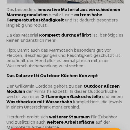
Das besonders
innovative Material aus verschiedenen
Marmorgranulaten
besitzt eine
extrem hohe
Temperaturbeständigkeit
und ist dadurch besonders
langlebig und robust.
Da das Material
komplett durchgefärbt
ist, benötigt es
keinen Endanstrich mehr.
Tipp: Damit auch das Marmotech besonders gut vor
Flecken, Beschädigungen und Feuchtigkeit geschützt ist,
empfiehlt der Hersteller es einmal jährlich mit einer
Wasserschutzbehandlung zu streichen.
Das Palazzetti Outdoor Küchen Konzept
Der Grillkamin Cordoba gehört zu den
Outdoor Küchen
Modulen
der Firma Palazzetti. In dieser Outdoorküche
wird er von einer
2-flammigen Gaskochstelle
und einem
Waschbecken mit Wasserhahn
komplettiert, die jeweils
in einem Unterschrank montiert sind.
Hierdurch ergibt sich
weiterer Stauraum
für Zubehhör
und zusätzlich auch
weitere Arbeitsfläche
auf der
Marmotech Arbeitsplatte.