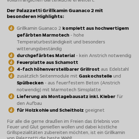
Der Palazzetti Grillkamin Guanaco 2 mit
besonderen Highlights:
Grillkamin Guanaco 2
komplett aus hochwertigem
gefärbten Marmotech
- hohe
Temperaturbeständigkeit und besonders
witterungsbeständig
durchgefärbtes Material
- kein Anstrich notwendig
Feuerplatte aus Schamott
4-fach höhenverstellbarer Grillrost
aus Edelstahl
zusätzlich Seitenmodule mit
Gaskochstelle
und
Spülbecken
- aus feuerfestem Beton (Anstrich
notwendig) mit Marmotech Simsplatte
Lieferung als Montagebausatz inkl. Kleber
für
den Aufbau
für Holzkohle und Scheitholz
geeignet
Für alle die gerne draußen im Freien das Erlebnis von
Feuer und Glut genießen wollen und dabei köstliche
Grillspezialitäten zubereiten möchten, ist ein Grillkamin
von Palazzetti die beste Wahl!