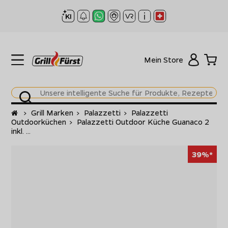
Mein Store
Startseite
>
Grill Marken
>
Palazzetti
>
Palazzetti
Outdoorküchen
>
Palazzetti Outdoor Küche Guanaco 2
inkl. ...
39%*