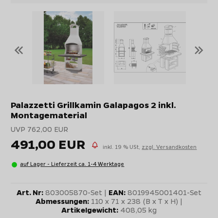
«
»
Palazzetti Grillkamin Galapagos 2 inkl.
Montagematerial
UVP 762,00 EUR
491,00 EUR
inkl. 19 % USt,
zzgl. Versandkosten
auf Lager - Lieferzeit ca. 1-4 Werktage
Art. Nr:
803005870-Set |
EAN:
8019945001401-Set
Abmessungen:
110 x 71 x 238 (B x T x H) |
Artikelgewicht:
408,05 kg