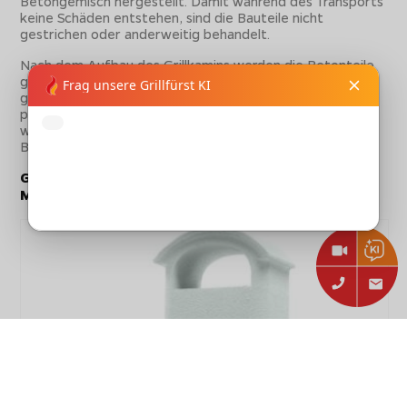
Betongemisch hergestellt. Damit während des Transports
keine Schäden entstehen, sind die Bauteile nicht
gestrichen oder anderweitig behandelt.
Nach dem Aufbau des Grillkamins werden die Betonteile
ganz einfach mit der mitgelieferten weißen Farbe
gestrichen. Aber auch andere individuelle Farben sind
problemlos möglich. Geeignete feuerfeste und
witterungsbeständigen Farben erhalten sie optional im
Baumarkt oder Fachhandel.
Grillkamin von Palazzetti Easy Garden als
Montagebausatz