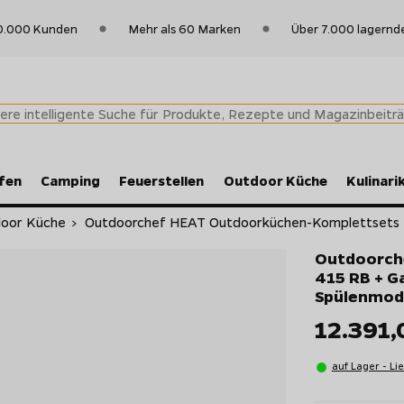
0.000 Kunden
Mehr als 60 Marken
Über 7.000 lagernd
fen
Camping
Feuerstellen
Outdoor Küche
Kulinari
oor Küche
>
Outdoorchef HEAT Outdoorküchen-Komplettsets
Outdoorche
415 RB + G
Spülenmodul
12.391
auf Lager - Li