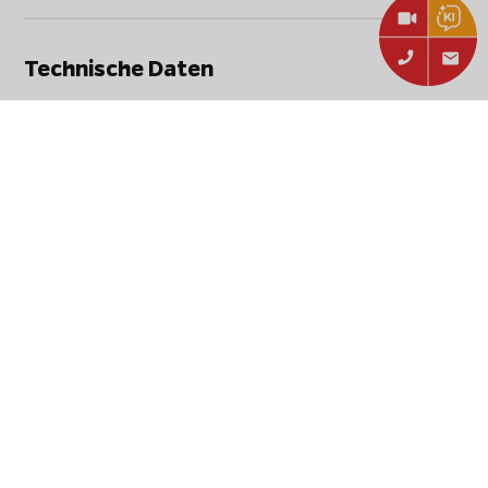
Technische Daten
Stammdaten
Hersteller:
Ooni
Ooni Profi Pizzaschneider /
Artikelbezeichnung:
Pizzaroller Ø 11,3 cm
Artikelnummer:
UU-P06600
EAN:
5060568341156
Typ:
Zubehör