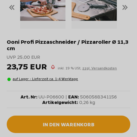
«
»
Ooni Profi Pizzaschneider / Pizzaroller Ø 11,3
cm
UVP 25,00 EUR
23,75 EUR
inkl. 19 % USt,
zzgl. Versandkosten
auf Lager - Lieferzeit ca. 1-4 Werktage
Art. Nr:
UU-P06600 |
EAN:
5060568341156
Artikelgewicht:
0,26 kg
IN DEN WARENKORB