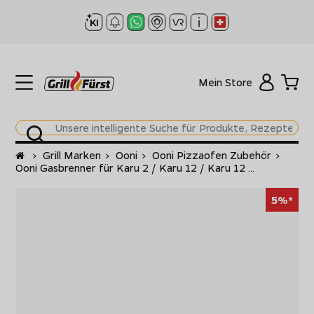
Mein Store
Startseite
>
Grill Marken
>
Ooni
>
Ooni Pizzaofen Zubehör
>
Ooni Gasbrenner für Karu 2 / Karu 12 / Karu 12 ...
5%*