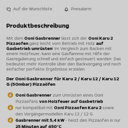
Auf die Wunschliste
Preisalarm
Produktbeschreibung
Mit dem
Ooni Gasbrenner
lässt sich der
Ooni Karu 2
Pizzaofen
ganz leicht vom Betrieb mit Holz
auf
Gasbetrieb umrüsten
! Im Vergleich zum Backen mit
einem Holzfeuer, kann eine Gasflamme mit Hilfe der
Gasregulierung schnell und einfach gesteuert werden. Das
bedeutet mehr Kontrolle über den Backvorgang und noch
einfacher perfekte Ergebnisse erzielen.
Der Ooni Gasbrenner für Karu 2 / Karu 12 / Karu 12
G (50mbar) Pizzaöfen
Ooni Gasbrenner
zum Umrüsten eines Ooni
Pizzaofens
von Holzfeuer auf Gasbetrieb
nur kompatibel mit
Ooni Pizzaofen Karu 2
sowie
den Vorgängermodellen Karu 12 / 12 G
Gasbrenner mit 5,4 kW
- heizt den Pizzaofen in nur
25 Minuten auf 450°C