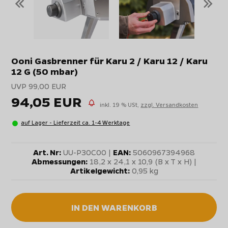
«
»
Ooni Gasbrenner für Karu 2 / Karu 12 / Karu
12 G (50 mbar)
UVP 99,00 EUR
94,05 EUR
inkl. 19 % USt,
zzgl. Versandkosten
auf Lager - Lieferzeit ca. 1-4 Werktage
Art. Nr:
UU-P30C00 |
EAN:
5060967394968
Abmessungen:
18,2 x 24,1 x 10,9 (B x T x H) |
Artikelgewicht:
0,95 kg
IN DEN WARENKORB