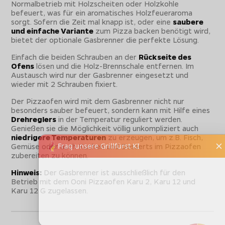
Normalbetrieb mit Holzscheiten oder Holzkohle
befeuert, was für ein aromatisches Holzfeueraroma
sorgt. Sofern die Zeit mal knapp ist, oder eine
saubere
und einfache Variante
zum Pizza backen benötigt wird,
bietet der optionale Gasbrenner die perfekte Lösung.
Einfach die beiden Schrauben an der
Rückseite des
Ofens
lösen und die Holz-Brennschale entfernen. Im
Austausch wird nur der Gasbrenner eingesetzt und
wieder mit 2 Schrauben fixiert.
Der Pizzaofen wird mit dem Gasbrenner nicht nur
besonders sauber befeuert, sondern kann mit Hilfe eines
Drehreglers
in der Temperatur reguliert werden.
Genießen sie die Möglichkeit völlig unkompliziert auch
niedrigere Temperaturen
zu erzeugen, um z.B. Fisch,
Gemüse oder auch Kuchen und Desserts im Pizzaofen
zubereiten zu können.
Hinweis:
Der Gasbrenner ist ausschließlich für den
Betrieb mit dem Ooni Pizzaofen Karu 2, Karu 12 und
Karu 12 G zugelassen.