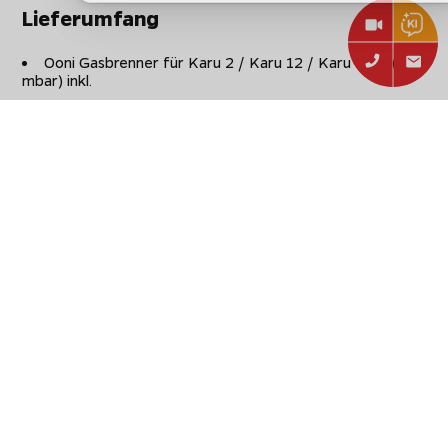
Lieferumfang
Ooni Gasbrenner für Karu 2 / Karu 12 / Karu 12 G (50
mbar) inkl.
50 mbar Druckregler mit Gasschlauch
2 x 10mm Schrauben
Inbusschlüssel
Ausziehbarer Streichholzhalter
Gebrauchsanweisung
Nicht vergessen:
Sichere dir beim Einkauf in unserem Shop
Geschenke im Wert von bis zu 150€!
Einfach im Warenkorb abhängig von der
Gesamtsumme Ihres Einkaufs auswählen.
Technische Daten