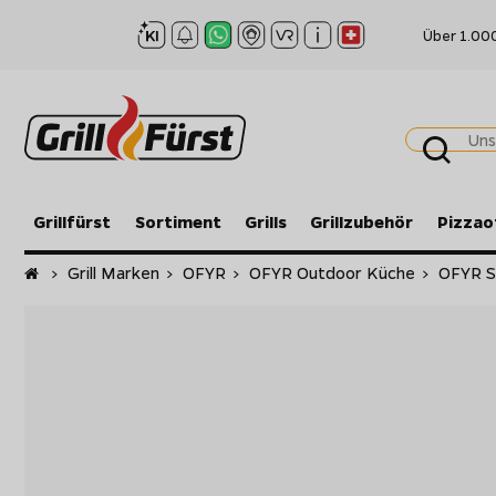
Über 1.00
Grillfürst
Sortiment
Grills
Grillzubehör
Pizzao
Startseite
>
Grill Marken
>
OFYR
>
OFYR Outdoor Küche
>
OFYR St