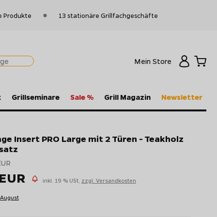
e Produkte
13 stationäre Grillfachgeschäfte
Mein Store
k
Grillseminare
Sale %
Grill Magazin
Newsletter
ge Insert PRO Large mit 2 Türen - Teakholz
satz
EUR
 EUR
inkl. 19 % USt,
zzgl. Versandkosten
 August