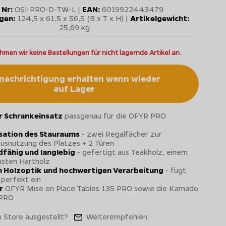
 Nr:
OSI-PRO-D-TW-L |
EAN:
6019922443479
gen:
124,5 x 61,5 x 56,5 (B x T x H) |
Artikelgewicht:
25,69 kg
hmen wir keine Bestellungen für nicht lagernde Artikel an.
nachrichtigung erhalten wenn wieder
auf Lager
r Schrankeinsatz
passgenau für die OFYR PRO
sation des Stauraums
- zwei Regalfächer zur
usnutzung des Platzes + 2 Türen
fähig und langlebig
- gefertigt aus Teakholz, einem
usten Hartholz
n Holzoptik und hochwertigen Verarbeitung
- fügt
 perfekt ein
r
OFYR Mise en Place Tables 135 PRO sowie die Kamado
 PRO
 Store ausgestellt?
Weiterempfehlen