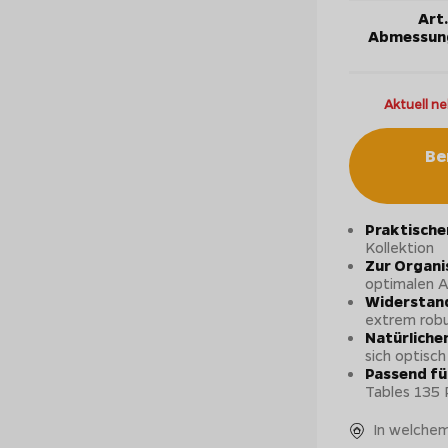
Art.
Abmessun
Aktuell ne
Be
Praktische
Kollektion
Zur Organi
optimalen A
Widerstand
extrem rob
Natürliche
sich optisch
Passend fü
Tables 135
In welchem