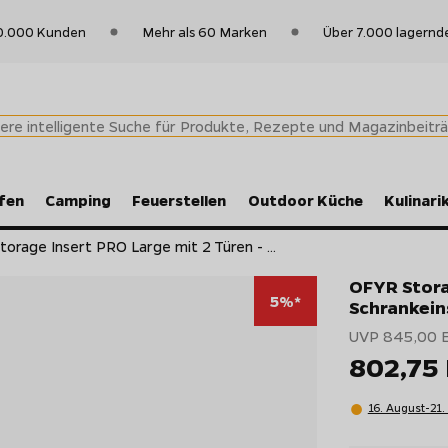
0.000 Kunden
Mehr als 60 Marken
Über 7.000 lagernd
fen
Camping
Feuerstellen
Outdoor Küche
Kulinari
orage Insert PRO Large mit 2 Türen - ...
OFYR Stora
5%*
Schrankein
UVP 845,00 
802,75
16. August-21.