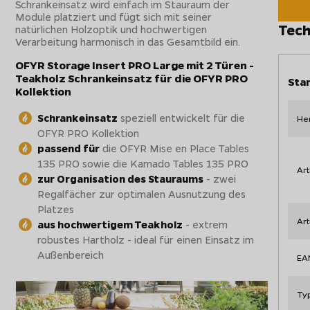
Schrankeinsatz wird einfach im Stauraum der
Module platziert und fügt sich mit seiner
Tech
natürlichen Holzoptik und hochwertigen
Verarbeitung harmonisch in das Gesamtbild ein.
OFYR Storage Insert PRO Large mit 2 Türen -
Teakholz Schrankeinsatz für die OFYR PRO
Sta
Kollektion
Schrankeinsatz
speziell entwickelt für die
Her
OFYR PRO Kollektion
passend für
die OFYR Mise en Place Tables
135 PRO sowie die Kamado Tables 135 PRO
Art
zur Organisation des Stauraums
- zwei
Regalfächer zur optimalen Ausnutzung des
Platzes
Ar
aus hochwertigem Teakholz
- extrem
robustes Hartholz - ideal für einen Einsatz im
Außenbereich
EA
Ty