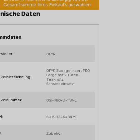
Gesamtsumme Ihres Einkaufs auswählen.
nische Daten
mmdaten
steller:
OFYR
OFYR Storage Insert PRO
Large mit 2 Türen -
ikelbezeichnung:
Teakholz
Schrankeinsatz
tikelnummer:
OSI-PRO-D-TW-L
N:
6019922443479
p:
Zubehör