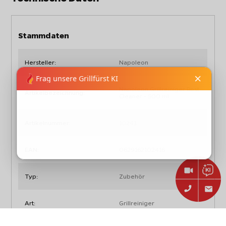
Stammdaten
Hersteller:
Napoleon
Napoleon Grillreiniger Rost
Artikelbezeichnung:
Cleaner - 500 ml
Artikelnummer:
10241
EAN:
0629162102416
Typ:
Zubehör
Art:
Grillreiniger