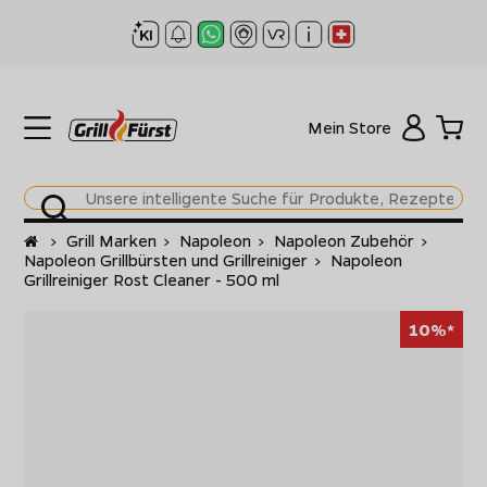
Mein Store
Startseite
>
Grill Marken
>
Napoleon
>
Napoleon Zubehör
>
Napoleon Grillbürsten und Grillreiniger
>
Napoleon
Grillreiniger Rost Cleaner - 500 ml
10%*