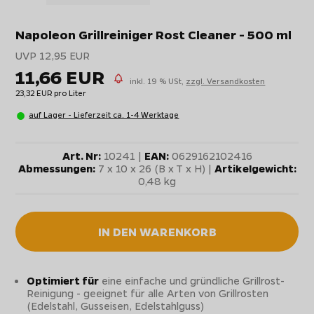
Napoleon Grillreiniger Rost Cleaner - 500 ml
UVP 12,95 EUR
11,66 EUR
inkl. 19 % USt,
zzgl. Versandkosten
23,32 EUR pro Liter
auf Lager - Lieferzeit ca. 1-4 Werktage
Art. Nr:
10241 |
EAN:
0629162102416
Abmessungen:
7 x 10 x 26 (B x T x H) |
Artikelgewicht:
0,48 kg
IN DEN WARENKORB
Optimiert für
eine einfache und gründliche Grillrost-
Reinigung - geeignet für alle Arten von Grillrosten
(Edelstahl, Gusseisen, Edelstahlguss)