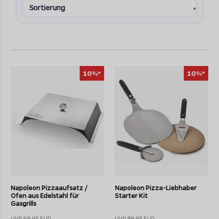
besonders Leckere Pizza mit knusprigem Boden
extrem gleichmäßige Hitzeverteilung
Backwaren werden schön mürbe und kross
besonders genial auch für Flammkuchen, Fladenbrot
und Foccacia
stets perfekt gegarte Backwaren - gleichmäßig und bei
hoher Temperatur
10%*
10%*
Das Geheimnis hierbei ist das Backen auf einem
Pizzastein. Diese speziellen Steine können wahlweise
in
jedem Grill mit Deckel
verwendet werden und bieten
ohne großen Aufwand erstklassige Ergebnisse. Das
poröse Material entzieht dem Teig während des Backens
Feuchtigkeit, wodurch er besonders knusprig wird.
Napoleon Pizzaaufsatz /
Napoleon Pizza-Liebhaber
Ofen aus Edelstahl für
Starter Kit
Gasgrills
UVP 99,95 EUR
UVP 89,95 EUR