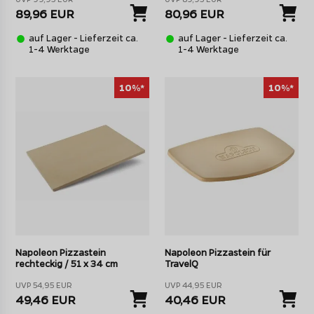
89,96 EUR
80,96 EUR
auf Lager - Lieferzeit ca.
auf Lager - Lieferzeit ca.
1-4 Werktage
1-4 Werktage
10%*
10%*
Perfekt zum Zerteilen der Pizza - das Napoleon
Wiegemesser
Napoleon Pizzastein in verschiedenen Größe und
Formen
Bei der Wahl des passenden Pizzasteins kommt es auf die
vorhandene Grillfläche an. Bei großen Gasgrillstationen
bietet sich die Möglichkeit einen größeren
rechteckigen
Pizzastein von Napoleon
zu verwenden, der dann
Napoleon Pizzastein
Napoleon Pizzastein für
einfach auf den Grillrost gelegt wird. Bevor die Pizza
rechteckig / 51 x 34 cm
TravelQ
aufgelegt werden kann, muss der Stein natürlich
vorgeheizt werden.
UVP 54,95 EUR
UVP 44,95 EUR
49,46 EUR
40,46 EUR
Natürlich hat Napoleon auch
klassische, runde