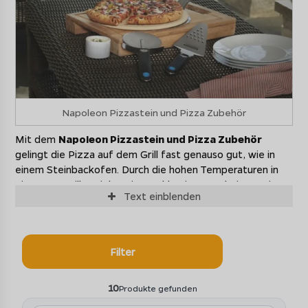
Napoleon Pizzastein und Pizza Zubehör
Mit dem
Napoleon Pizzastein und Pizza Zubehör
gelingt die Pizza auf dem Grill fast genauso gut, wie in
einem Steinbackofen. Durch die hohen Temperaturen in
einem Gasgrill erzielen Sie erstklassige Ergebnisse, mit
Text
einblenden
denen Sie Ihrem Lieblingsitaliener bestimmt Konkurrenz
machen können. Aber nicht nur Pizza, sondern auch
Flammkuchen, Brot, Brötchen oder andere Teigwaren
lassen sich mit dem richtigen Zubehör auf dem Grill
Filter
problemlos zubereiten.
Was ist der Vorteil am Backen mit einem Napoleon
10
Produkte gefunden
Pizzastein?