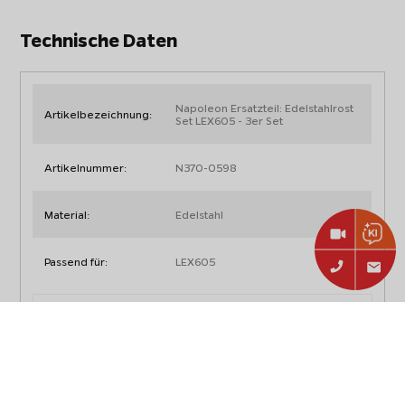
Technische Daten
Napoleon Ersatzteil: Edelstahlrost
Artikelbezeichnung:
Set LEX605 - 3er Set
Artikelnummer:
N370-0598
Material:
Edelstahl
Passend für:
LEX605
Irrtum und Änderungen vorbehalten, alle Angaben ohne
Gewähr.
Produkt- & Sicherheitshinweise,