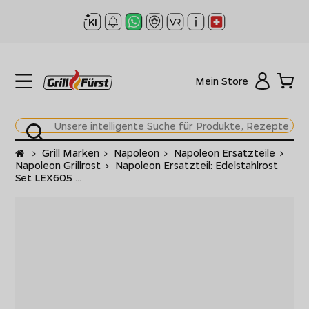
Mein Store
Startseite
>
Grill Marken
>
Napoleon
>
Napoleon Ersatzteile
>
Napoleon Grillrost
>
Napoleon Ersatzteil: Edelstahlrost
Set LEX605 ...