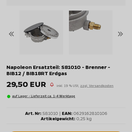
«
»
Napoleon Ersatzteil: S81010 - Brenner -
BIB12 / BIB18RT Erdgas
29,50 EUR
inkl. 19 % USt,
zzgl. Versandkosten
auf Lager - Lieferzeit ca. 1-4 Werktage
Art. Nr:
S81010 |
EAN:
0629162810106
Artikelgewicht:
0,25 kg