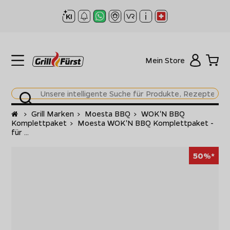
Mein Store
Startseite
>
Grill Marken
>
Moesta BBQ
>
WOK'N BBQ
Komplettpaket
>
Moesta WOK'N BBQ Komplettpaket -
für ...
50%*