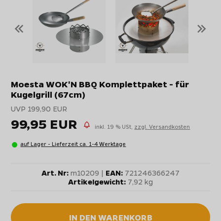
«
»
Moesta WOK'N BBQ Komplettpaket - für
Kugelgrill (67cm)
UVP 199,90 EUR
99,95 EUR
inkl. 19 % USt,
zzgl. Versandkosten
auf Lager - Lieferzeit ca. 1-4 Werktage
Art. Nr:
m10209 |
EAN:
721246366247
Artikelgewicht:
7,92 kg
IN DEN WARENKORB