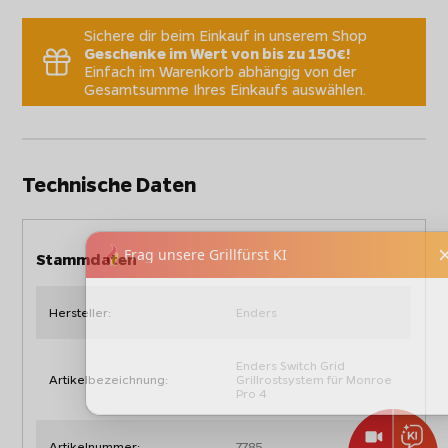
Sichere dir beim Einkauf in unserem Shop
Geschenke im Wert von bis zu 150€!
Einfach im Warenkorb abhängig von der
Gesamtsumme Ihres Einkaufs auswählen.
Technische Daten
Stammdaten
Hersteller:
Enders
Enders Switch Grid
Artikelbezeichnung:
Grillrostsystem für Monroe
Pro 4
Artikelnummer:
7785