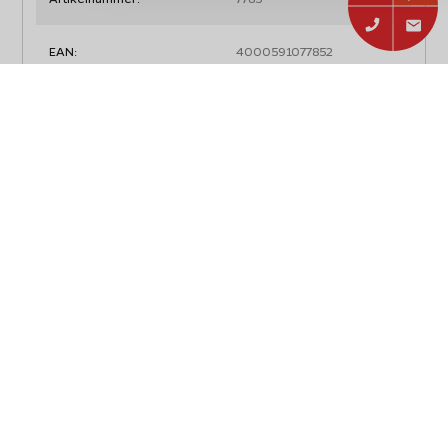
EAN:
4000591077852
Typ:
Zubehör
Abmessungen, Gewicht und Verpackung
Breite:
74 cm
Tiefe:
43 cm
Gewicht mit Verpackung:
7,80 kg
Artikelgewicht:
6,40 kg
Materialien