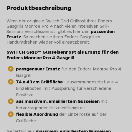
Produktbeschreibung
Wenn der originale Switch Grid Grillrost ihres Enders
Gasgrills Monroe Pro 4 nach vielen intensiven Grill-
Sessions verschlissen ist, gibt es hier den
passenden
Ersatz
. So machen sie ihren Enders Gasgrill im
Handumdrehen wieder voll einsatzbereit.
SWITCH GRID™ Gusseisenrost als Ersatz für den
Enders Monroe Pro 4 Gasgrill
passgenauer Ersatz
für den Enders Monroe Pro 4
Gasgrill
74 x 43 cm Grillfläche
- zusammengesetzt aus 4
Einzelrosten, mit Aussparung für verschiedene
Einsätze
aus massivem, emailliertem Gusseisen
mit
hervorragender Hitzeleitfähigkeit
flexible Anordnung
der Einzelroste auf der
Grillfläche
Gefertigt aus
massivem, emailliertem Gusseisen
,