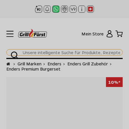
Mein Store
Startseite
>
Grill Marken
>
Enders
>
Enders Grill Zubehör
>
Enders Premium Burgerset
10%*