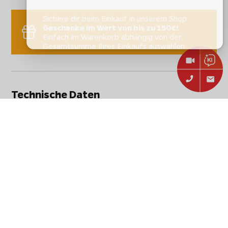
Sichere dir beim Einkauf in unserem Shop
Geschenke im Wert von bis zu 150€!
Einfach im Warenkorb abhängig von der
Gesamtsumme Ihres Einkaufs auswählen.
Technische Daten
Stammdaten
Hersteller:
Enders
Artikelbezeichnung:
Enders Premium Burgerset
Artikelnummer:
8819