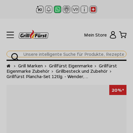
Mein Store
Startseite
>
Grill Marken
>
Grillfürst Eigenmarke
>
Grillfürst
Eigenmarke Zubehör
>
Grillbesteck und Zubehör
>
Grillfürst Plancha-Set 12tlg. - Wender, ...
20%*