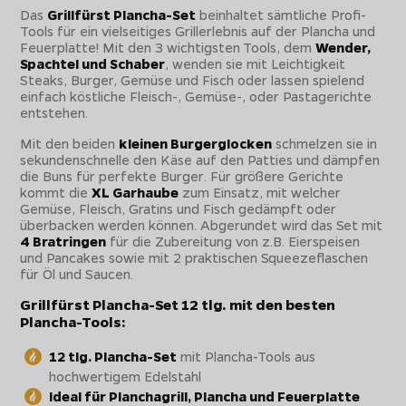
Das
Grillfürst Plancha-Set
beinhaltet sämtliche Profi-
Tools für ein vielseitiges Grillerlebnis auf der Plancha und
Feuerplatte! Mit den 3 wichtigsten Tools, dem
Wender,
Spachtel und Schaber
, wenden sie mit Leichtigkeit
Steaks, Burger, Gemüse und Fisch oder lassen spielend
einfach köstliche Fleisch-, Gemüse-, oder Pastagerichte
entstehen.
Mit den beiden
kleinen Burgerglocken
schmelzen sie in
sekundenschnelle den Käse auf den Patties und dämpfen
die Buns für perfekte Burger. Für größere Gerichte
kommt die
XL Garhaube
zum Einsatz, mit welcher
Gemüse, Fleisch, Gratins und Fisch gedämpft oder
überbacken werden können. Abgerundet wird das Set mit
4 Bratringen
für die Zubereitung von z.B. Eierspeisen
und Pancakes sowie mit 2 praktischen Squeezeflaschen
für Öl und Saucen.
Grillfürst Plancha-Set 12 tlg. mit den besten
Plancha-Tools:
12 tlg. Plancha-Set
mit Plancha-Tools aus
hochwertigem Edelstahl
Ideal für Planchagrill, Plancha und Feuerplatte