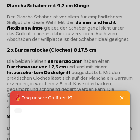
Plancha Schaber mit 9,7 cm Klinge
Der Plancha Schaber ist vor allem für empfindlicheres
Grillgut die ideale Wahl. Mit der
dünnen und leicht
flexiblen Klinge
gleitet der Schaber ganz leicht unter
das Grillgut, ohne es dabei zu zerstören. Auch zum
Abschaben der Grillplatte ist der Schaber ideal geeignet.
2 x Burgerglocke (Cloches) Ø 17,5 cm
Die beiden kleinen
Burgerglocken
haben einen
Durchmesser von 17,5 cm
und sind mit einem
hitzeisoliertem Deckelgriff
ausgestattet. Mit den
praktischen Cloches lässt sich auf der Plancha ein Garraum
erzeugen, in welchem z.B. mit Käse überbacken,
gedämpft und schonend gegart werden kann. Die
Garhauben werden genauso wie ein Pfannendeckel
eingesetzt und erweitern die
Zuberereitungsmöglichkeiten auf der Plancha enorm.
XL Garhaube Ø 29 cm
Die große XL Garhaube hat einen Durchmesser von 29 cm
und ist mit der größe ideal geeignet, um z.B. ganze
Pfannengerichte schonend zu garen oder bei größeren