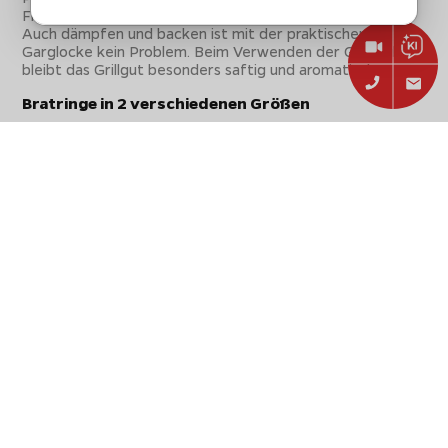
Fleischstücken für eine intensive Oberhitze zu sorgen.
Auch dämpfen und backen ist mit der praktischen
Garglocke kein Problem. Beim Verwenden der Garhaube
bleibt das Grillgut besonders saftig und aromatisch.
Bratringe in 2 verschiedenen Größen
Mit den 4 Bratringen in
2 verschiedenen Größen
gelingen spielend einfach sämtliche Eierspeisen wie
Spiegeleier oder Pancakes mit perfekten Ergebnissen.
Die Bratringe aus Edelstahl eigenen sich ebenfalls perfekt
für die Zubereitung von Grillgemüse und kleinen Quiches.
2 Squeezeflaschen aus Kunststoff
Die beiden Squeezeflaschen haben jeweils ein
Fassungsvermögen von
ca. 470 ml
und sind mit einer
verschließbaren Spitztülle ausgestattet. Befüllen sie die
praktischen
Quetschflaschen
entweder mit Öl, Saucen,
Marinade und anderen Flüssigkeiten, welche beim
Planchagrillen benötigt werden.