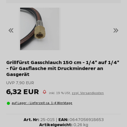
«
»
Grillfürst Gasschlauch 150 cm - 1/4" auf 1/4"
- für Gasflasche mit Druckminderer an
Gasgerät
UVP 7,90 EUR
6,32 EUR
inkl. 19 % USt,
zzgl. Versandkosten
auf Lager - Lieferzeit ca. 1-4 Werktage
Art. Nr:
25-015 |
EAN:
0647056918653
Artikelgewicht:
0,26 kg