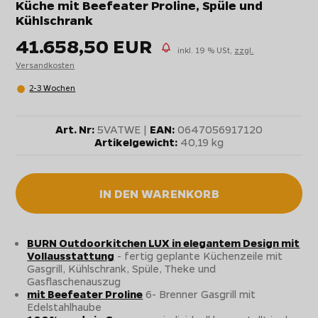
Küche mit Beefeater Proline, Spüle und
Kühlschrank
41.658,50 EUR
inkl. 19 % USt,
zzgl.
Versandkosten
2-3 Wochen
Art. Nr:
5VATWE |
EAN:
0647056917120
Artikelgewicht:
40,19 kg
IN DEN WARENKORB
BURN Outdoorkitchen LUX in elegantem Design mit
Vollausstattung
- fertig geplante Küchenzeile mit
Gasgrill, Kühlschrank, Spüle, Theke und
Gasflaschenauszug
mit Beefeater Proline
6- Brenner Gasgrill mit
Edelstahlhaube