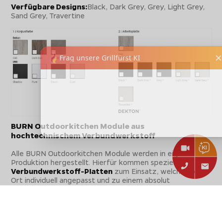
Verfügbare Designs:
Black, Dark Grey, Grey, Light Grey,
Sand Grey, Travertine
BURN Outdoorkitchen Module aus
hochtechnischem Verbundwerkstoff
Alle BURN Outdoorkitchen Module werden in eigener
Produktion hergestellt. Hierfür kommen spezielle
Verbundwerkstoff-Platten
zum Einsatz, welche vor
Ort individuell angepasst und zu einem absolut
hochbeständigem Outdoorküchen-Modul verarbeitet
werden. Das spezielle
polymere Material
beeindruckt
vor Allem durch eine
extreme Beständigkeit und
Robustheit
, ist dabei aber besonders
leicht im Gewicht
.