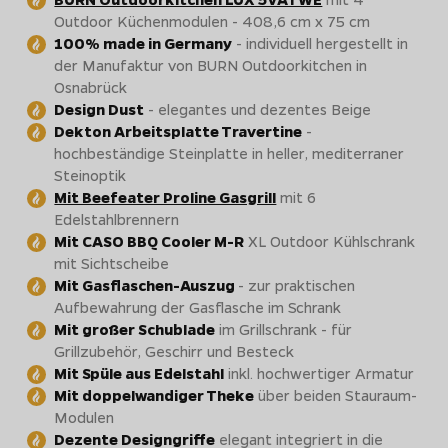
Outdoor Küchenmodulen - 408,6 cm x 75 cm
100% made in Germany
- individuell hergestellt in
der Manufaktur von BURN Outdoorkitchen in
Osnabrück
Design Dust
- elegantes und dezentes Beige
Dekton Arbeitsplatte Travertine
-
hochbeständige Steinplatte in heller, mediterraner
Steinoptik
Mit Beefeater Proline Gasgrill
mit 6
Edelstahlbrennern
Mit CASO BBQ Cooler M-R
XL Outdoor Kühlschrank
mit Sichtscheibe
Mit Gasflaschen-Auszug
- zur praktischen
Aufbewahrung der Gasflasche im Schrank
Mit großer Schublade
im Grillschrank - für
Grillzubehör, Geschirr und Besteck
Mit Spüle aus Edelstahl
inkl. hochwertiger Armatur
Mit doppelwandiger Theke
über beiden Stauraum-
Modulen
Dezente Designgriffe
elegant integriert in die