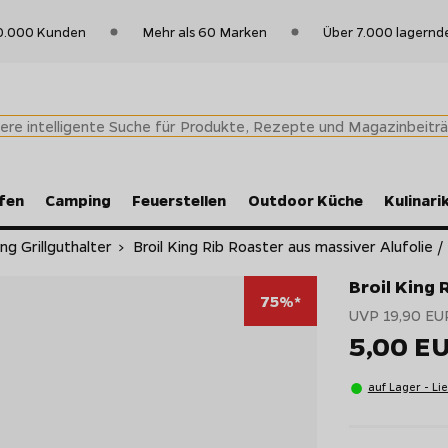
0.000 Kunden
Mehr als 60 Marken
Über 7.000 lagernd
fen
Camping
Feuerstellen
Outdoor Küche
Kulinari
ing Grillguthalter
>
Broil King Rib Roaster aus massiver Alufolie / .
Broil King 
75%*
UVP 19,90 EU
5,00 E
auf Lager - Li