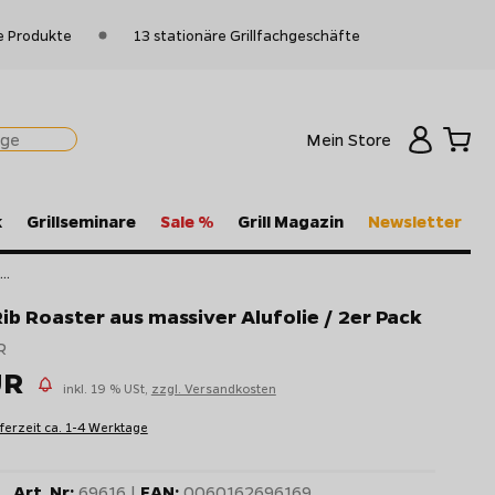
e Produkte
13 stationäre Grillfachgeschäfte
Mein Store
k
Grillseminare
Sale %
Grill Magazin
Newsletter
..
Rib Roaster aus massiver Alufolie / 2er Pack
R
UR
inkl. 19 % USt,
zzgl. Versandkosten
eferzeit ca. 1-4 Werktage
Art. Nr:
69616 |
EAN:
0060162696169