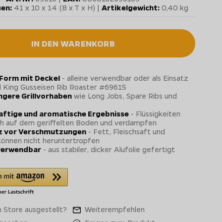
en:
41 x 10 x 14 (B x T x H) |
Artikelgewicht:
0,40 kg
IN DEN WARENKORB
Form mit Deckel
- alleine verwendbar oder als Einsatz
il King Gusseisen Rib Roaster #69615
ängere Grillvorhaben
wie Long Jobs, Spare Ribs und
saftige und aromatische Ergebnisse
- Flüssigkeiten
h auf dem geriffelten Boden und verdampfen
z vor Verschmutzungen
- Fett, Fleischsaft und
önnen nicht heruntertropfen
verwendbar
- aus stabiler, dicker Alufolie gefertigt
 Store ausgestellt?
Weiterempfehlen