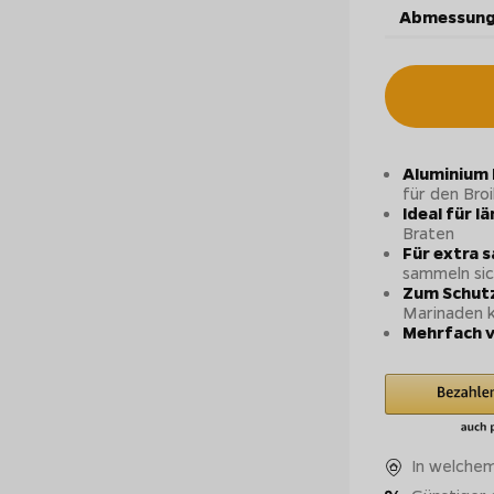
Abmessung
Aluminium 
für den Bro
Ideal für l
Braten
Für extra 
sammeln sic
Zum Schut
Marinaden k
Mehrfach 
In welchem