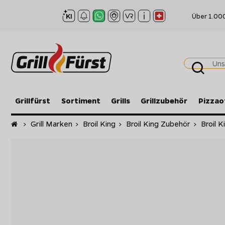
Über 1.00
Grillfürst
Sortiment
Grills
Grillzubehör
Pizzao
Startseite
>
Grill Marken
>
Broil King
>
Broil King Zubehör
>
Broil K