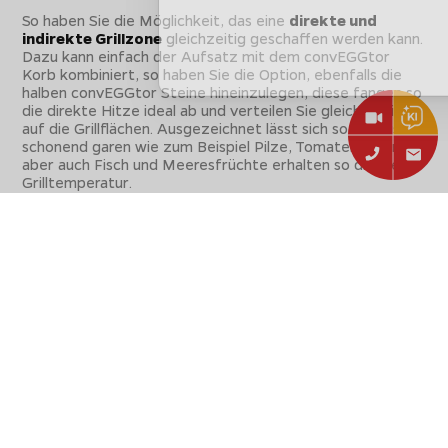
So haben Sie die Möglichkeit, das eine
direkte und
indirekte Grillzone
gleichzeitig geschaffen werden kann.
Dazu kann einfach der Aufsatz mit dem convEGGtor
Korb kombiniert, so haben Sie die Option, ebenfalls die
halben convEGGtor Steine hineinzulegen, diese fangen so
die direkte Hitze ideal ab und verteilen Sie gleichmäßig
auf die Grillflächen. Ausgezeichnet lässt sich so Gemüse
schonend garen wie zum Beispiel Pilze, Tomaten, Paprika,
aber auch Fisch und Meeresfrüchte erhalten so die ideale
Grilltemperatur.
Unzählige Möglichkeiten im EGG mit dem 2-teiligen
Ständerrost