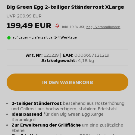
Big Green Egg 2-teiliger Ständerrost XLarge
UVP 209,99 EUR
199,49 EUR
inkl. 19 % USt,
zzgl. Versandkosten
auf Lager - Lieferzeit ca. 1-4 Werktage
Art. Nr:
121219 |
EAN:
0006657121219
Artikelgewicht:
4,18 kg
IN DEN WARENKORB
2-teiliger Ständerrost
bestehend aus Rosterhöhung
und Grillrost aus hochwertigem, stabilem Edelstahl
Ideal passend
für den Big Green Egg Xarge
Keramikgrill
Zur Erweiterung der Grillfläche
um eine zusätzliche
Ebene