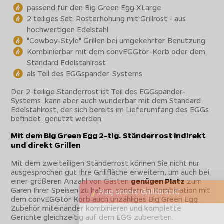
passend für den Big Green Egg XLarge
2 teiliges Set: Rosterhöhung mit Grillrost - aus
hochwertigen Edelstahl
"Cowboy-Style" Grillen bei umgekehrter Benutzung
Kombinierbar mit dem convEGGtor-Korb oder dem
Standard Edelstahlrost
als Teil des EGGspander-Systems
Der 2-teilige Ständerrost ist Teil des EGGspander-
Systems, kann aber auch wunderbar mit dem Standard
Edelstahlrost, der sich bereits im Lieferumfang des EGGs
befindet, genutzt werden.
Mit dem Big Green Egg 2-tlg. Ständerrost indirekt
und direkt Grillen
Mit dem zweiteiligen Ständerrost können Sie nicht nur
ausgesprochen gut Ihre Grillfläche erweitern, um auch bei
einer größeren Anzahl von Gästen
genügen Platz
zum
Garen Ihrer Speisen zu haben, sondern in Kombination mit
dem convEGGtor Korb auch unzähliges Big Green Egg
Zubehör miteinander kombinieren und komplette
Gerichte gleichzeitig auf dem EGG zubereiten.