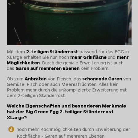
Mit dem
2-teiligen Ständerrost
passend für das EGG in
XLarge erhalten Sie nun noch
mehr Grillfläche
und
mehr
Möglichkeiten
. Durch die geniale Erweiterung ist auch
das
Garen auf mehreren Ebenen
kein Problem.
Ob zum
Anbraten
von Fleisch, das
schonende Garen
von
Gemüse, Fisch oder auch Meeresfrüchten. Alles kein
Problem mehr durch die unkomplizierte Erweiterung mit
dem 2-teiligen Ständerrost.
Welche Eigenschaften und besonderen Merkmale
hat der Big Green Egg 2-teiliger Ständerrost
XLarge?
noch mehr Kochmöglichkeiten durch Erweiterung der
Kochfläche - Garen auf mehreren Ebenen