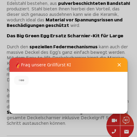
Edelstahl bestehen, aus
pulverbeschichteten Bandstahl
produziert. Stahl bieten Ihnen hierbei den Vorteil, das
dieser sich genauso ausdehnen kann wie die Keramik,
wodurch ideal das
Material vor Spannungsrissen und
Beschädigungen geschützt
wird.
Das Big Green Egg Ersatz Scharnier-Kit für Large
Durch den
speziellen Federmechanismus
kann auch der
massive Deckel des Egg's ganz einfach bewegt werden.
Mit dem Easy-to-lift-Deckelscharnier kippt die Massive
Kuppel teilweise hinter die Keramikbasis. Dadurch wird
der
Schwerpunkt des Deckels
verlagert, so das mit nur
minimalen Aufwand oder auch nur mit einer Hand der
Deckel geöffnet werden kann.
Nach einer langen Nutzungsdauer kann es passieren, das
die Federn an Zugkraft verlieren, wodurch Sie deutlich
mehr Kraft aufwenden müssen zum Öffnen und schließen
des Deckels. Hierfür bietet Big Green Egg das passende
Scharnier-Kit für das Modell Large
an, mit dem Sie das
gesamte Deckelscharnier inklusive Deckelgriff Schritt für
Schritt austauschen können.