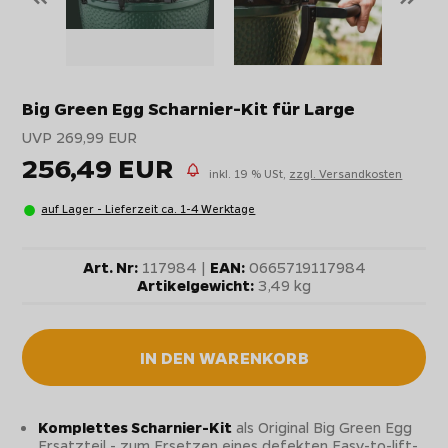
Big Green Egg Scharnier-Kit für Large
UVP 269,99 EUR
256,49 EUR
inkl. 19 % USt,
zzgl. Versandkosten
auf Lager - Lieferzeit ca. 1-4 Werktage
Art. Nr:
117984 |
EAN:
0665719117984
Artikelgewicht:
3,49 kg
IN DEN WARENKORB
Komplettes Scharnier-Kit
als Original Big Green Egg
Ersatzteil - zum Ersetzen eines defekten Easy-to-lift-