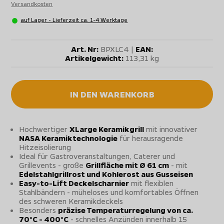
Versandkosten
auf Lager - Lieferzeit ca. 1-4 Werktage
Art. Nr:
BPXLC4 |
EAN:
Artikelgewicht:
113,31 kg
IN DEN WARENKORB
Hochwertiger
XLarge Keramikgrill
mit innovativer
NASA Keramiktechnologie
für herausragende
Hitzeisolierung
Ideal für Gastroveranstaltungen, Caterer und
Grillevents - große
Grillfläche mit Ø 61 cm
- mit
Edelstahlgrillrost und Kohlerost aus Gusseisen
Easy-to-Lift Deckelscharnier
mit flexiblen
Stahlbändern - müheloses und komfortables Öffnen
des schweren Keramikdeckels
Besonders
präzise Temperaturregelung von ca.
70°C - 400°C
- schnelles Anzünden innerhalb 15