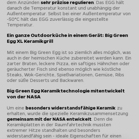
dem Anzünden
sehr präzise regulieren
. Das EGG hält
danach die Temperatur konstant und unabhängig der
Außentemperatur. Selbst bei einer Außentemperatur von
-50°C hält das EGG zuverlässig die eingestellte
Temperatur.
Ein ganze Outdoorküche in einem Gerät: Big Green
Egg XL Keramikgrill
Mit einem Big Green Egg ist so ziemlich alles möglich, was
auch in der heimischen Küche zubereitet werden kann. Ein
zarter Braten, leckere Pizza, ein saftiges Hähnchen oder
geräucherter Fisch sind ebenso möglich wie köstliche
Steaks, Wok-Gerichte, Spießvariationen, Gemüse, Ribs
oder süße Desserts und Backwaren.
Big Green Egg Keramiktechnologie mitentwickelt
von der NASA
Um eine
besonders widerstandsfähige Keramik
zu
erhalten, wurde die spezielle Keramikzusammensetzung
gemeinsam mit der NASA entwickelt
. Denn die
Keramikplatten in der Raumfahrtechnik mussten
extremer Hitze standhalten und besonders
widerstandfähig sein - ideale Eigenschaften für einen