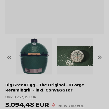
«
»
Big Green Egg - The Original - XLarge
Keramikgrill - inkl. ConvEGGtor
UVP 3.257,35 EUR
3.094,48 EUR
inkl. 19 % USt,
zzgl.