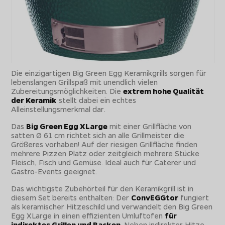
Die einzigartigen Big Green Egg Keramikgrills sorgen für
lebenslangen Grillspaß mit unendlich vielen
Zubereitungsmöglichkeiten. Die
extrem hohe Qualität
der Keramik
stellt dabei ein echtes
Alleinstellungsmerkmal dar.
Das
Big Green Egg XLarge
mit einer Grillfläche von
satten Ø 61 cm richtet sich an alle Grillmeister die
Größeres vorhaben! Auf der riesigen Grillfläche finden
mehrere Pizzen Platz oder zeitgleich mehrere Stücke
Fleisch, Fisch und Gemüse. Ideal auch für Caterer und
Gastro-Events geeignet.
Das wichtigste Zubehörteil für den Keramikgrill ist in
diesem Set bereits enthalten: Der
ConvEGGtor
fungiert
als keramischer Hitzeschild und verwandelt den Big Green
Egg XLarge in einen effizienten Umluftofen
für
indirektes Grillen und Backen
. Neben indirekter Hitze