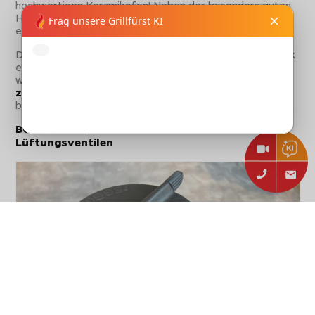
hochwertigen Keramikofen! Neben der besonders guten
Hitzeisolierung bietet die innovative Keramiktechnologie
eine
sehr feine und glatte Struktur
.
Dadurch wird verhindert, dass Feuchtigkeit in die Keramik
eindringt, welche das Material auf Dauer beschädigen
würde. Weiterer Effekt dadurch: die
Feuchtigkeit
zirkuliert gleichmäßig im Garraum
und sorgt für
besonders saftige Ergebnisse.
BGE Keramikgrill mit durchdachten
Lüftungsventilen