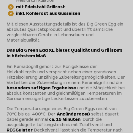
Heißluftzirkulation
mit Edelstahl Grillrost
inkl. Kohlerost aus Gusseisen
Mit diesen Ausstattungsdetails ist das Big Green Egg ein
absolutes Qualitätsprodukt und übertrifft sämtliche
vergleichbaren Geräte in Lebensdauer und
Materialqualität.
Das Big Green Egg XL bietet Qualität und Grillspaß
in höchstem Maß
Ein Kamadogrill gehört zur Königsklasse der
Holzkohlegrills und verspricht neben einer grandiosen
Hitzeisolierung unzählige Zubereitungsmöglichkeiten. Der
Vorteil bei der Zubereitung in einem Keramikgrill sind die
besonders saftigen Ergebnisse
und die Möglichkeit bei
absolut konstanten und gleichmäßigen Temperaturen im
Garraum einzigartige Leckerbissen zuzubereiten.
Die Temperaturrange eines Big Green Eggs reicht von
70°C bis ca. 400°C. Der
Anzündprozeß
selbst dauert
dabei gerade einmal
ca. 15 Minuten
. Durch die
ausgeklügelte Lüftungstechnik mit Zuluftventil und
REGGulator
Deckelventil lässt sich die Temperatur nach