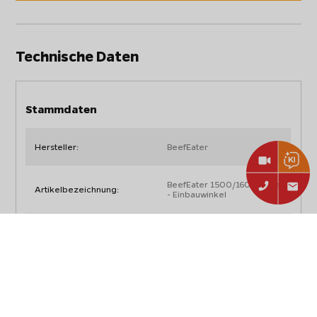
Technische Daten
Stammdaten
Hersteller:
BeefEater
BeefEater 1500/1600 Serie
Artikelbezeichnung:
- Einbauwinkel
Artikelnummer:
BA70HS
EAN:
5060569416143
Typ:
Zubehör