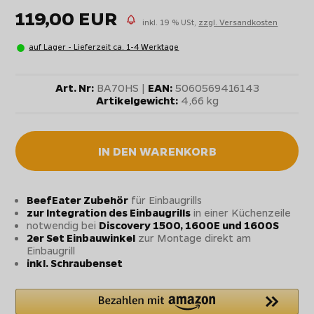
119,00 EUR
inkl. 19 % USt,
zzgl. Versandkosten
auf Lager - Lieferzeit ca. 1-4 Werktage
Art. Nr:
BA70HS |
EAN:
5060569416143
Artikelgewicht:
4,66 kg
IN DEN WARENKORB
BeefEater Zubehör
für Einbaugrills
zur Integration des Einbaugrills
in einer Küchenzeile
notwendig bei
Discovery 1500, 1600E und 1600S
2er Set Einbauwinkel
zur Montage direkt am
Einbaugrill
inkl. Schraubenset