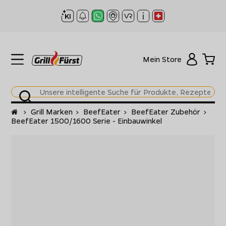
Mein Store
Startseite
>
Grill Marken
>
BeefEater
>
BeefEater Zubehör
>
BeefEater 1500/1600 Serie - Einbauwinkel