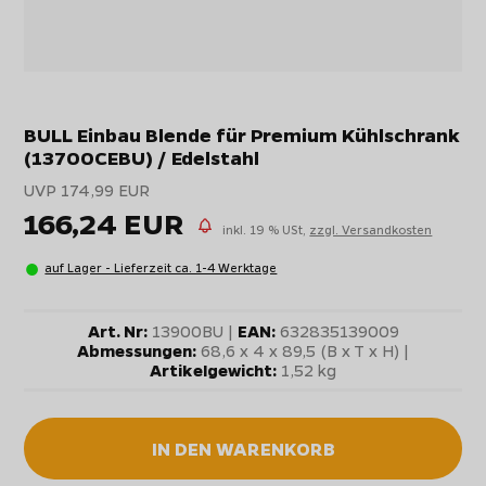
BULL Einbau Blende für Premium Kühlschrank
(13700CEBU) / Edelstahl
UVP 174,99 EUR
166,24 EUR
inkl. 19 % USt,
zzgl. Versandkosten
auf Lager - Lieferzeit ca. 1-4 Werktage
Art. Nr:
13900BU |
EAN:
632835139009
Abmessungen:
68,6 x 4 x 89,5 (B x T x H) |
Artikelgewicht:
1,52 kg
IN DEN WARENKORB