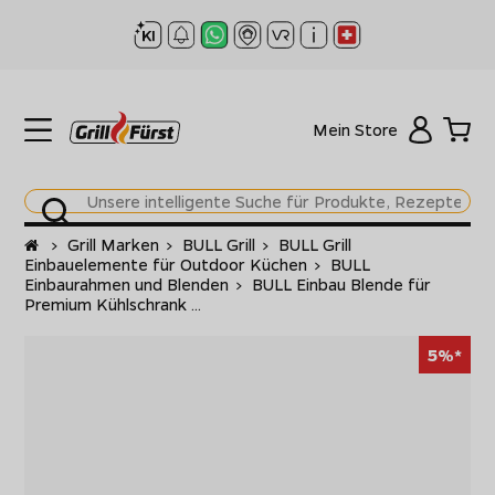
Mein Store
Startseite
>
Grill Marken
>
BULL Grill
>
BULL Grill
Einbauelemente für Outdoor Küchen
>
BULL
Einbaurahmen und Blenden
>
BULL Einbau Blende für
Premium Kühlschrank ...
5%*