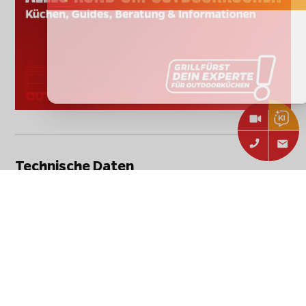
Technische Daten
Stammdaten
Hersteller:
BULL
BULL Einbau Blende für
Artikelbezeichnung:
Premium Kühlschrank