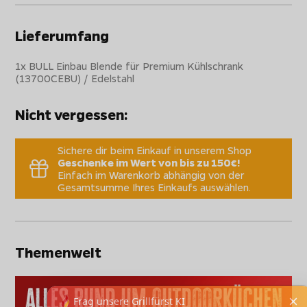
Lieferumfang
1x BULL Einbau Blende für Premium Kühlschrank
(13700CEBU) / Edelstahl
Nicht vergessen:
Sichere dir beim Einkauf in unserem Shop
Geschenke im Wert von bis zu 150€!
Einfach im Warenkorb abhängig von der
Gesamtsumme Ihres Einkaufs auswählen.
Themenwelt