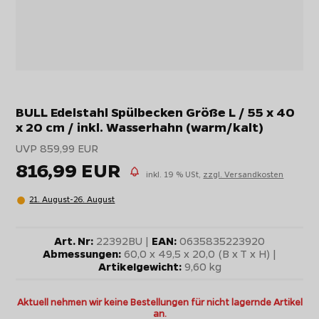
BULL Edelstahl Spülbecken Größe L / 55 x 40
x 20 cm / inkl. Wasserhahn (warm/kalt)
UVP 859,99 EUR
816,99 EUR
inkl. 19 % USt,
zzgl. Versandkosten
21. August-26. August
Art. Nr:
22392BU |
EAN:
0635835223920
Abmessungen:
60,0 x 49,5 x 20,0 (B x T x H) |
Artikelgewicht:
9,60 kg
Aktuell nehmen wir keine Bestellungen für nicht lagernde Artikel
an.