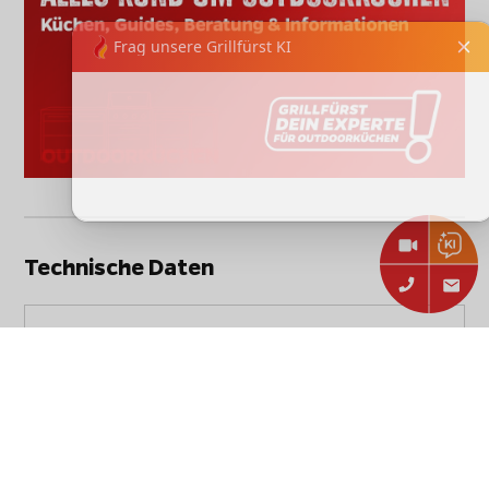
Technische Daten
Stammdaten
Hersteller:
BULL
BULL Edelstahl Spülbecken
Größe L / 55 x 40 x 20 cm /
Artikelbezeichnung: