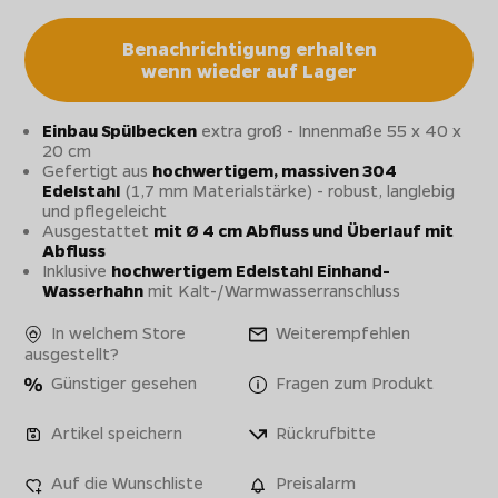
Benachrichtigung erhalten
wenn wieder auf Lager
Einbau Spülbecken
extra groß - Innenmaße 55 x 40 x
20 cm
Gefertigt aus
hochwertigem, massiven 304
Edelstahl
(1,7 mm Materialstärke) - robust, langlebig
und pflegeleicht
Ausgestattet
mit Ø 4 cm Abfluss und Überlauf mit
Abfluss
Inklusive
hochwertigem Edelstahl Einhand-
Wasserhahn
mit Kalt-/Warmwasserranschluss
In welchem Store
Weiterempfehlen
ausgestellt?
Günstiger gesehen
Fragen zum Produkt
Artikel speichern
Rückrufbitte
Auf die Wunschliste
Preisalarm