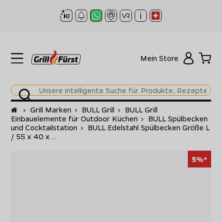
Mein Store
Startseite
>
Grill Marken
>
BULL Grill
>
BULL Grill
Einbauelemente für Outdoor Küchen
>
BULL Spülbecken
und Cocktailstation
>
BULL Edelstahl Spülbecken Größe L
/ 55 x 40 x ...
5%*