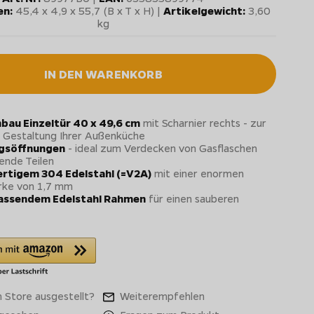
n:
45,4 x 4,9 x 55,7 (B x T x H) |
Artikelgewicht:
3,60
kg
IN DEN WARENKORB
nbau Einzeltür 40 x 49,6 cm
mit Scharnier rechts - zur
en Gestaltung Ihrer Außenküche
ngsöffnungen
- ideal zum Verdecken von Gasflaschen
ende Teilen
rtigem 304 Edelstahl (=V2A)
mit einer enormen
rke von 1,7 mm
passendem Edelstahl Rahmen
für einen sauberen
 Store ausgestellt?
Weiterempfehlen