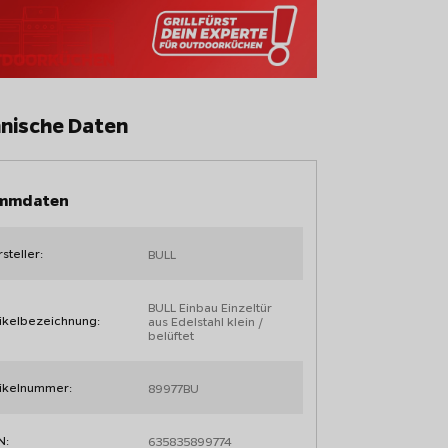
nische Daten
mmdaten
steller:
BULL
BULL Einbau Einzeltür
ikelbezeichnung:
aus Edelstahl klein /
belüftet
tikelnummer:
89977BU
N:
635835899774