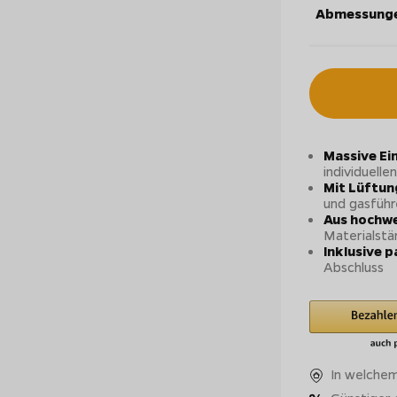
Abmessunge
Massive Ei
individuell
Mit Lüftu
und gasführ
Aus hochwe
Materialstä
Inklusive 
Abschluss
In welchem