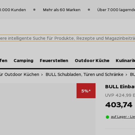
0.000 Kunden
Mehr als 60 Marken
Über 7.000 lagernd
fen
Camping
Feuerstellen
Outdoor Küche
Kulinari
für Outdoor Küchen
>
BULL Schubladen, Türen und Schränke
>
BU
BULL Einbau
5%*
UVP 424,99 
403,74
auf Lager - Li