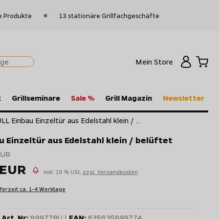
e Produkte
13 stationäre Grillfachgeschäfte
Mein Store
k
Grillseminare
Sale %
Grill Magazin
Newsletter
LL Einbau Einzeltür aus Edelstahl klein / ...
 Einzeltür aus Edelstahl klein / belüftet
EUR
 EUR
inkl. 19 % USt,
zzgl. Versandkosten
eferzeit ca. 1-4 Werktage
Art. Nr:
89977BU |
EAN:
635835899774