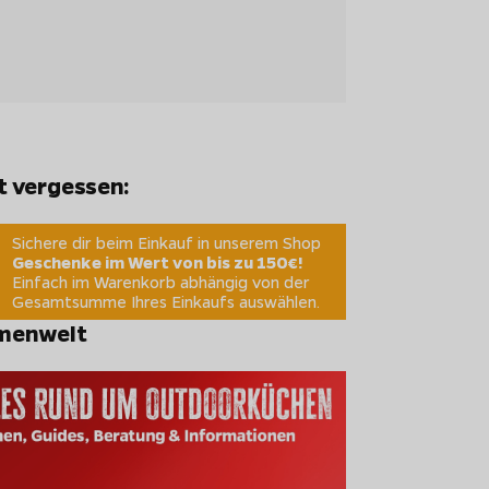
t vergessen:
Sichere dir beim Einkauf in unserem Shop
Geschenke im Wert von bis zu 150€!
Einfach im Warenkorb abhängig von der
Gesamtsumme Ihres Einkaufs auswählen.
menwelt