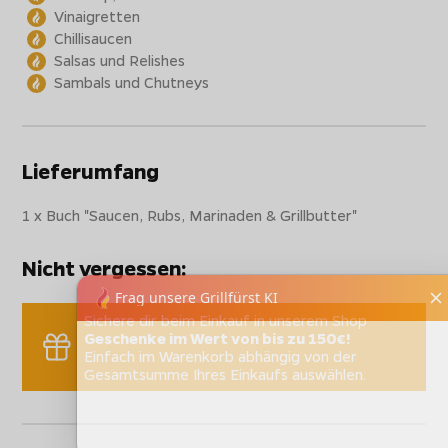
Vinaigretten
Chillisaucen
Salsas und Relishes
Sambals und Chutneys
Lieferumfang
1 x Buch "Saucen, Rubs, Marinaden & Grillbutter"
Nicht vergessen:
Sichere dir beim Einkauf in unserem Shop
Geschenke im Wert von bis zu 150€!
Einfach im Warenkorb abhängig von der
Gesamtsumme Ihres Einkaufs auswählen.