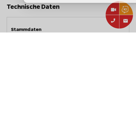
Technische Daten
Stammdaten
Hersteller:
Heel Verlag GmbH
Steven Raichlens: Saucen,
Artikelbezeichnung:
Rubs, Marinaden &
Grillbutter
Artikelnummer:
978-3-95843-052-5
EAN:
9783958430525
Typ:
Zubehör
Art:
Buch