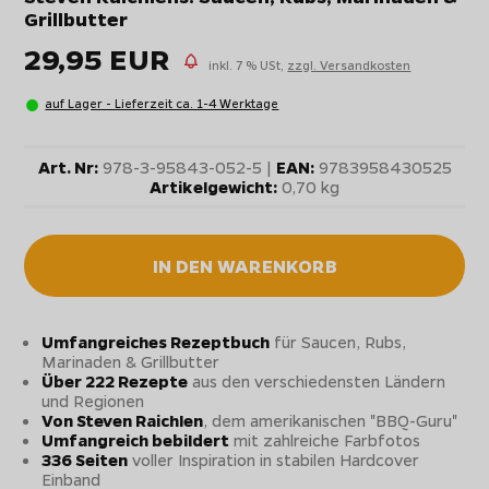
Grillbutter
29,95 EUR
inkl. 7 % USt,
zzgl. Versandkosten
auf Lager - Lieferzeit ca. 1-4 Werktage
Art. Nr:
978-3-95843-052-5 |
EAN:
9783958430525
Artikelgewicht:
0,70 kg
IN DEN WARENKORB
Umfangreiches Rezeptbuch
für Saucen, Rubs,
Marinaden & Grillbutter
Über 222 Rezepte
aus den verschiedensten Ländern
und Regionen
Von Steven Raichlen
, dem amerikanischen "BBQ-Guru"
Umfangreich bebildert
mit zahlreiche Farbfotos
336 Seiten
voller Inspiration in stabilen Hardcover
Einband