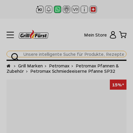
Mein Store
Startseite
>
Grill Marken
>
Petromax
>
Petromax Pfannen &
Zubehör
>
Petromax Schmiedeeiserne Pfanne SP32
15%*