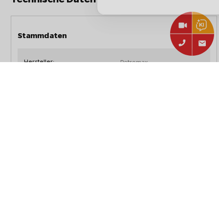
Stammdaten
Hersteller:
Petromax
Petromax Schmiedeeiserne
Artikelbezeichnung:
Pfanne SP32
Artikelnummer:
sp32
EAN:
4250435701287
Typ:
Zubehör
Abmessungen, Gewicht und Verpackung