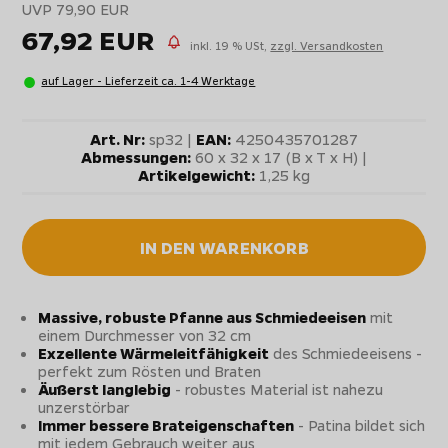
UVP 79,90 EUR
67,92 EUR
inkl. 19 % USt,
zzgl. Versandkosten
auf Lager - Lieferzeit ca. 1-4 Werktage
Art. Nr:
sp32 |
EAN:
4250435701287
Abmessungen:
60 x 32 x 17 (B x T x H) |
Artikelgewicht:
1,25 kg
IN DEN WARENKORB
Massive, robuste Pfanne aus Schmiedeeisen
mit
einem Durchmesser von 32 cm
Exzellente Wärmeleitfähigkeit
des Schmiedeeisens -
perfekt zum Rösten und Braten
Äußerst langlebig
- robustes Material ist nahezu
unzerstörbar
Immer bessere Brateigenschaften
- Patina bildet sich
mit jedem Gebrauch weiter aus