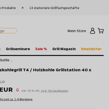
e Produkte
13 stationäre Grillfachgeschäfte
Mein Store
k
Grillseminare
Sale %
Grill Magazin
Newsletter
ohle ...
kohlegrill T4 / Holzkohle Grillstation 40 x
EUR
 EUR
inkl. 19 % USt,
zzgl. Versandkosten
eferzeit ca. 1-4 Werktage