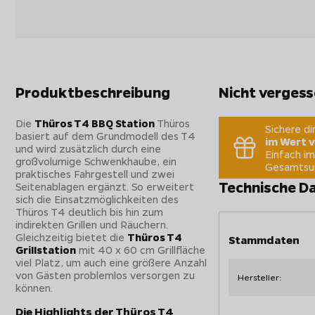
Produktbeschreibung
Nicht vergess
Die
Thüros T4 BBQ Station
Thüros
Sichere d
basiert auf dem Grundmodell des T4
im Wert v
und wird zusätzlich durch eine
Einfach i
großvolumige Schwenkhaube, ein
Gesamtsum
praktisches Fahrgestell und zwei
Technische D
Seitenablagen ergänzt. So erweitert
sich die Einsatzmöglichkeiten des
Thüros T4 deutlich bis hin zum
indirekten Grillen und Räuchern.
Gleichzeitig bietet die
Thüros T4
Stammdaten
Grillstation
mit 40 x 60 cm Grillfläche
viel Platz, um auch eine größere Anzahl
von Gästen problemlos versorgen zu
Hersteller:
können.
Die Highlights der Thüros T4