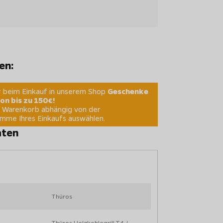
en:
ir beim Einkauf in unserem Shop
Geschenke
on bis zu 150€!
m Warenkorb abhängig von der
me Ihres Einkaufs auswählen.
aten
Thüros
Thüros Holzkohlegrill T4 /