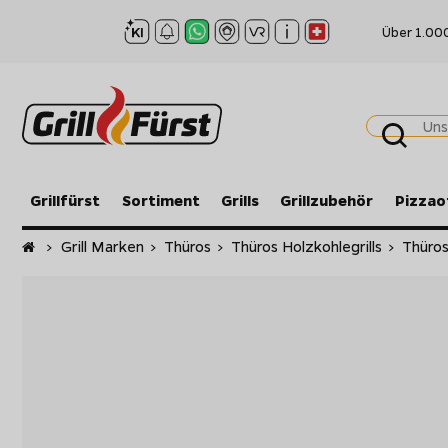
Über 1.00
Grillfürst
Sortiment
Grills
Grillzubehör
Pizzao
Startseite
>
Grill Marken
>
Thüros
>
Thüros Holzkohlegrills
>
Thüros