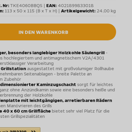
. Nr:
TKE4060BBQS |
EAN:
4021899833018
n:
113 x 50 x 115 (B x T x H) |
Artikelgewicht:
24,00 kg
IN DEN WARENKORB
er, besonders langlebiger Holzkohle Säulengrill
-
us hochlegiertem und antimagnetischem V2A/4301
 erstklassiger Verarbeitung
Grillstation
ausgestattet mit großvolumiger Rollhaube
nehmbaren Seitenablagen - breite Palette an
em Zubehör
dimensionierter Kaminzugschacht
sorgt für leichtes
ganz ohne Anzündkamin sowie eine besonders heiße und
erbrennung der Holzkohle
denplatte mit leichtgängigen, arretierbaren Rädern
en Manövrieren des Grills
 40 x 60 cm Grillfläche
bietet sehr viel Platz für die
ten Grillspezialitäten