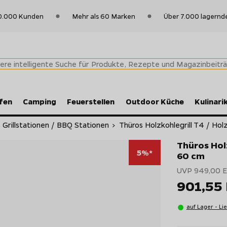
0.000 Kunden
Mehr als 60 Marken
Über 7.000 lagernd
fen
Camping
Feuerstellen
Outdoor Küche
Kulinari
 Grillstationen / BBQ Stationen
>
Thüros Holzkohlegrill T4 / Holzk
Thüros Holz
5%*
60 cm
UVP 949,00 
901,55
auf Lager - Li