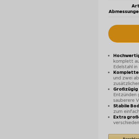
Art
Abmessunge
Hochwertig
komplett a
Edelstahl in
Komplette 
und zwei ab
zusätzlich
Großzügig 
Entzünden 
sauberere V
Stabile Bo
zum einfach
Extra große
verschiedens