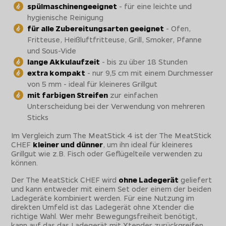
spülmaschinengeeignet
- für eine leichte und
hygienische Reinigung
für alle Zubereitungsarten geeignet
- Ofen,
Fritteuse, Heißluftfritteuse, Grill, Smoker, Pfanne
und Sous-Vide
lange Akkulaufzeit
- bis zu über 18 Stunden
extra kompakt
- nur 9,5 cm mit einem Durchmesser
von 5 mm - ideal für kleineres Grillgut
mit farbigen Streifen
zur einfachen
Unterscheidung bei der Verwendung von mehreren
Sticks
Im Vergleich zum The MeatStick 4 ist der The MeatStick
CHEF
kleiner und dünner
, um ihn ideal für kleineres
Grillgut wie z.B. Fisch oder Geflügelteile verwenden zu
können.
Der The MeatStick CHEF wird
ohne Ladegerät
geliefert
und kann entweder mit einem Set oder einem der beiden
Ladegeräte kombiniert werden. Für eine Nutzung im
direkten Umfeld ist das Ladegerät ohne Xtender die
richtige Wahl. Wer mehr Bewegungsfreiheit benötigt,
kann auf das das Ladegerät mit Xtender zurückgreifen.