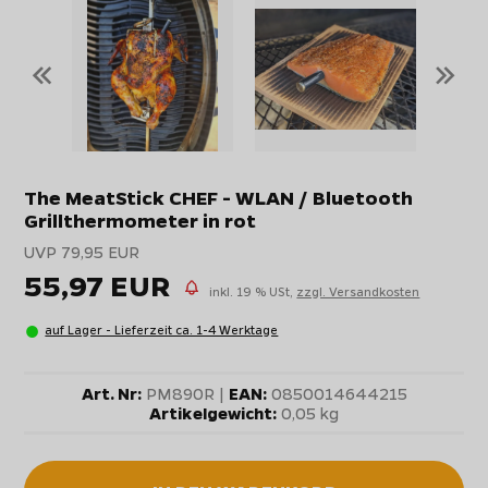
«
»
The MeatStick CHEF - WLAN / Bluetooth
Grillthermometer in rot
UVP 79,95 EUR
55,97 EUR
inkl. 19 % USt,
zzgl. Versandkosten
auf Lager - Lieferzeit ca. 1-4 Werktage
Art. Nr:
PM890R |
EAN:
0850014644215
Artikelgewicht:
0,05 kg