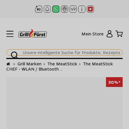
Mein Store
Startseite
>
Grill Marken
>
The MeatStick
>
The MeatStick
CHEF - WLAN / Bluetooth ...
30%*