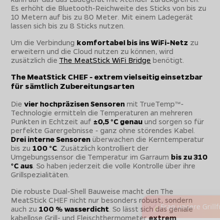
Es erhöht die Bluetooth-Reichweite des Sticks von bis zu
10 Metern auf bis zu 80 Meter. Mit einem Ladegerät
lassen sich bis zu 8 Sticks nutzen.
Um die Verbindung
komfortabel bis ins WiFi-Netz
zu
erweitern und die Cloud nutzen zu können, wird
zusätzlich die
The MeatStick WiFi Bridge
benötigt.
The MeatStick CHEF - extrem vielseitig einsetzbar
für sämtlich Zubereitungsarten
Die
vier hochpräzisen Sensoren
mit TrueTemp™-
Technologie ermitteln die Temperaturen an mehreren
Punkten in Echtzeit auf
±0,5 °C genau
und sorgen so für
perfekte Garergebnisse - ganz ohne störendes Kabel.
Drei interne Sensoren
überwachen die Kerntemperatur
bis zu
100 °C
. Zusätzlich kontrolliert der
Umgebungssensor die Temperatur im Garraum
bis zu 310
°C aus
. So haben jederzeit die volle Kontrolle über ihre
Grillspezialitäten.
Die robuste Dual-Shell Bauweise macht den The
MeatStick CHEF nicht nur besonders robust, sondern
auch zu
100 % wasserdicht
. So lässt sich das geniale
kabellose Grill- und Fleischthermometer
extrem