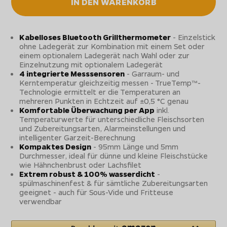
IN DEN WARENKORB
Kabelloses Bluetooth Grillthermometer
- Einzelstick
ohne Ladegerät zur Kombination mit einem Set oder
einem optionalem Ladegerät nach Wahl oder zur
Einzelnutzung mit optionalem Ladegerät
4 integrierte Messsensoren
- Garraum- und
Kerntemperatur gleichzeitig messen - TrueTemp™-
Technologie ermittelt er die Temperaturen an
mehreren Punkten in Echtzeit auf ±0,5 °C genau
Komfortable Überwachung per App
inkl.
Temperaturwerte für unterschiedliche Fleischsorten
und Zubereitungsarten, Alarmeinstellungen und
intelligenter Garzeit-Berechnung
Kompaktes Design
- 95mm Länge und 5mm
Durchmesser, ideal für dünne und kleine Fleischstücke
wie Hähnchenbrust oder Lachsfilet
Extrem robust & 100% wasserdicht
-
spülmaschinenfest & für sämtliche Zubereitungsarten
geeignet - auch für Sous-Vide und Fritteuse
verwendbar