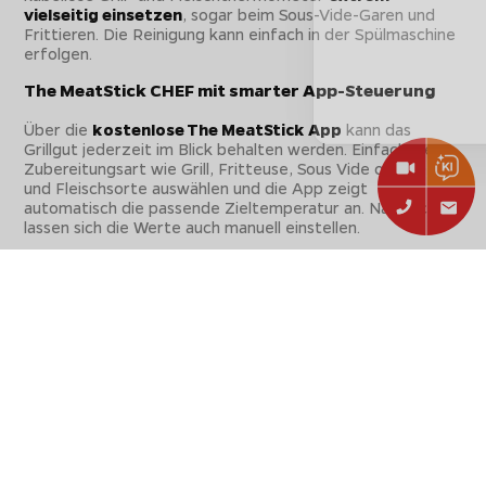
vielseitig einsetzen
, sogar beim Sous-Vide-Garen und
Frittieren. Die Reinigung kann einfach in der Spülmaschine
erfolgen.
The MeatStick CHEF mit smarter App-Steuerung
Über die
kostenlose The MeatStick App
kann das
Grillgut jederzeit im Blick behalten werden. Einfach die
Zubereitungsart wie Grill, Fritteuse, Sous Vide oder Ofen
und Fleischsorte auswählen und die App zeigt
automatisch die passende Zieltemperatur an. Natürlich
lassen sich die Werte auch manuell einstellen.
Praktische Features wie
Frühwarn-Alarme
, die in
Echtzeit warnen, Benachrichtigung bei
Temperaturabweichungen
oder die
intelligente
Garzeit-Berechnung
, sorgen dafür, dass das Fleisch
immer genau auf dem Punkt gelingt.
Lieferumfang
1x The MeatStick CHEF PM890 in Rot