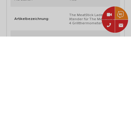
The MeatStick Ladegerät
Artikelbezeichnung:
Xtender für The MeatStick
4 Grillthermometer PM870
Artikelnummer:
TC610EX
EAN:
0850014644383
Typ:
Zubehör
Abmessungen, Gewicht und Verpackung
Länge:
17,4 cm
Breite:
4,2 cm