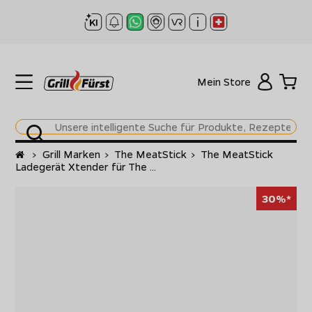
Mein Store
Startseite
>
Grill Marken
>
The MeatStick
>
The MeatStick
Ladegerät Xtender für The ...
30%*