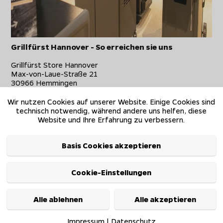
Grillfürst Hannover - So erreichen sie uns
Grillfürst Store Hannover
Max-von-Laue-Straße 21
30966 Hemmingen
Tel:
0511/13221010
E-Mail:
Wir nutzen Cookies auf unserer Website. Einige Cookies sind
hannover@grillfuerst.de
technisch notwendig, während andere uns helfen, diese
Website und Ihre Erfahrung zu verbessern.
Öffnungszeiten:
März-September:
Basis Cookies akzeptieren
Mo. geschlossen,
Di. - Fr. 10:00 bis 19:00Uhr,
Sa. 10:00 - 16:00 Uhr
Cookie-Einstellungen
Oktober-Februar:
Mo. geschlossen,
Alle ablehnen
Alle akzeptieren
Di. - Fr. 10:00 bis 18:00Uhr,
Sa. 10:00 - 16:00 Uhr
Impressum
|
Datenschutz