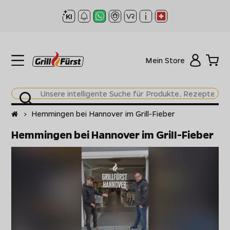
Mein Store
Startseite
>
Hemmingen bei Hannover im Grill-Fieber
Hemmingen bei Hannover im Grill-Fieber