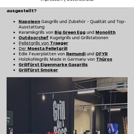
Welche Marken sind bei Grillfürst Hannover
ausgestellt?
Napoleon
Gasgrills und Zubehör - Qualität und Top-
Ausstattung
Keramikgrills von
Big Green Egg
und
Monolith
Outdoorchef
Kugelgrills und Grillstationen
Pelletgrills von
Traeger
Der
Moesta Pelletgrill
Edle Feuerplatten von
Remundi
und
OFYR
Holzkohlegrills Made in Germany von
Thüros
Grillfürst Eigenmarke Gasgrills
Grillfürst Smoker