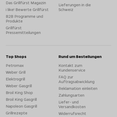
Das Grillfürst Magazin
Lieferungen in die
i like! Bewerte Grillfürst
Schweiz
B2B Programme und
Produkte
Grillfürst
Pressemitteilungen
Top Shops
Rund um Bestellungen
Petromax
Kontakt zum
Kundenservice
Weber Grill
FAQ zur
Elektrogrill
Auftragsabwicklung
Weber Gasgrill
Reklamation einleiten
Broil King Shop
Zahlungsarten
Broil King Gasgrill
Liefer- und
Napoleon Gasgrill
Versandkosten
Grillrezepte
Widerrufsrecht