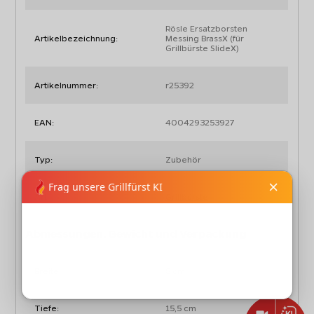
Rösle Ersatzborsten
Artikelbezeichnung:
Messing BrassX (für
Grillbürste SlideX)
Artikelnummer:
r25392
EAN:
4004293253927
Typ:
Zubehör
Art:
Grillbürste
Abmessungen, Gewicht und Verpackung
Breite:
8 cm
Tiefe:
15,5 cm