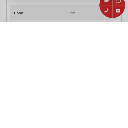
Höhe:
5 cm
Gewicht mit Verpackung:
0,24 kg
Artikelgewicht:
0,22 kg
Materialien
Material:
Messing / Stahl
Passend für
Hersteller:
Rösle
Rösle Grillbürste SlideX
Modell:
Brass #251068