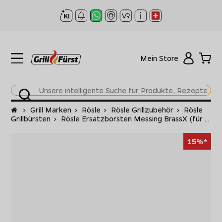
Mein Store
Startseite
>
Grill Marken
>
Rösle
>
Rösle Grillzubehör
>
Rösle
Grillbürsten
>
Rösle Ersatzborsten Messing BrassX (für ...
15%*