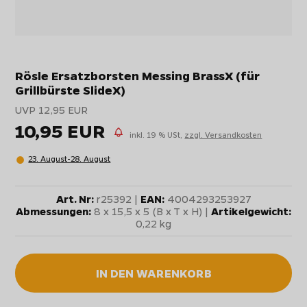
Rösle Ersatzborsten Messing BrassX (für
Grillbürste SlideX)
UVP 12,95 EUR
10,95 EUR
inkl. 19 % USt,
zzgl. Versandkosten
23. August-28. August
Art. Nr:
r25392 |
EAN:
4004293253927
Abmessungen:
8 x 15,5 x 5 (B x T x H) |
Artikelgewicht:
0,22 kg
IN DEN WARENKORB