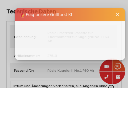
Technische Daten
Rösle Ersatzteil: Rosette für
Bezeichnung:
Thermometer für Kugelgrill No.1 F60
Air
Artikelnummer:
27513
Passend für:
Rösle Kugelgrill No.1 F60 Air
Irrtum und Änderungen vorbehalten, alle Angaben ohne
Gewähr.
Produkt- & Sicherheitshinweise,
Downloads