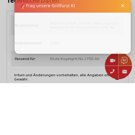
Technische Daten
Rösle Ersatzteil: Deckel ohne Logo und
Bezeichnung:
Anbauteile für Kugelgrill No.1 F50 Air
Artikelnummer:
25865
Passend für:
Rösle Kugelgrill No.1 F50 Air
Irrtum und Änderungen vorbehalten, alle Angaben ohne
Gewähr.
Produkt- & Sicherheitshinweise,
Downloads
Hersteller-Kontakt: support@roesle.de