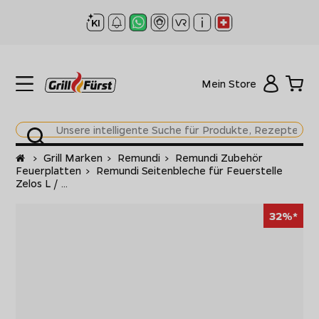
Mein Store
Startseite
>
Grill Marken
>
Remundi
>
Remundi Zubehör
Feuerplatten
>
Remundi Seitenbleche für Feuerstelle
Zelos L / ...
32%*