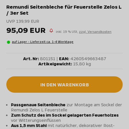
Remundi Seitenbleche für Feuerstelle Zelos L
/ 3er Set
UVP 139,99 EUR
95,09 EUR
inkl. 19 % USt,
zzgl. Versandkosten
auf Lager - Lieferzeit ca. 1-4 Werktage
Art. Nr:
801151 |
EAN:
4260549663487
Artikelgewicht:
15,80 kg
IN DEN WARENKORB
Passgenaue Seitenbleche
zur Montage am Sockel der
Remundi Zelos L Feuerstelle
Zum Schutz des im Sockel gelagerten Feuerholzes
vor Witterungseinflüssen
Aus 1,5 mm Stahl
mit natürlicher, dekorativer Rost-