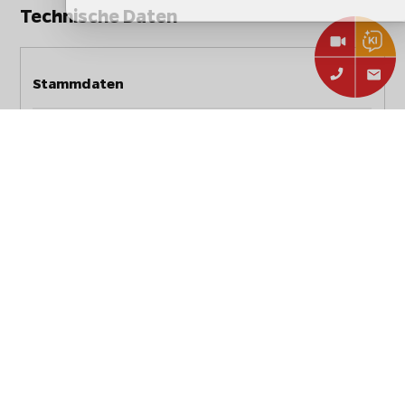
Technische Daten
Stammdaten
Hersteller:
Remundi
Remundi Seitenbleche für
Artikelbezeichnung:
Feuerstelle Zelos L / 3er
Set
Artikelnummer:
801151
EAN:
4260549663487
Typ:
Zubehör
Abmessungen, Gewicht und Verpackung