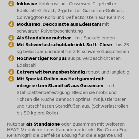
Inklusive
Kohlerost aus Gusseisen, 2-geteilter
Edelstahl-Grillrost, 2-geteilter Gusseisen-Grillrost,
Conveggtor-Korb und Deflectorstein aus Keramik
Modul Inkl. Deckplatte aus Edelstahl
mit
schwarzer Pulverbeschichtung
Als Standalone nutzbar
- mit Sockelblenden
Mit Schwerlastschublade inkl. Soft-Close
- bis 25
kg belastbar und ideal für z.B. schwere Gusspfannen
Hochwertiger Korpus
aus pulverbeschichteten
Edelstahl
Extrem witterungsbeständig
,robust und langlebig
Mit Spezial-Rollen aus Hartgummi mit
integriertem Standfuß aus Gusseisen
- mit
Stahlplattenbefestigung. Bleiben sie mobil und
richten die Küche dennoch optimal mit justierbaren
und rutschfesten Standfüßen aus. (Schwerlastrollen
bis 50 kg pro Rolle)
Nutzbar
als Standalone
oder zusammen mit weiteren
HEAT Modulen ist das Kamadomodul inkl. Big Green Egg
Keramikgrill die perfekte Lösung für die elegante und