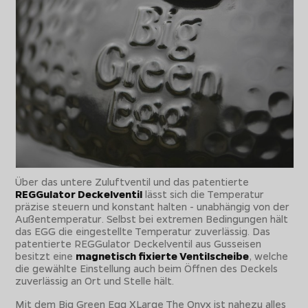
Über das untere Zuluftventil und das patentierte
REGGulator Deckelventil
lässt sich die Temperatur
präzise steuern und konstant halten - unabhängig von der
Außentemperatur. Selbst bei extremen Bedingungen hält
das EGG die eingestellte Temperatur zuverlässig. Das
patentierte REGGulator Deckelventil aus Gusseisen
besitzt eine
magnetisch fixierte Ventilscheibe
, welche
die gewählte Einstellung auch beim Öffnen des Deckels
zuverlässig an Ort und Stelle hält.
Mit dem Big Green Egg XLarge The Onyx ist nahezu alles