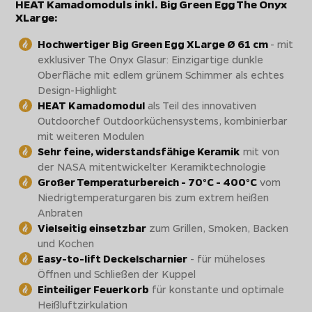
HEAT Kamadomoduls inkl. Big Green Egg The Onyx
XLarge:
Hochwertiger Big Green Egg XLarge Ø 61 cm
- mit
exklusiver The Onyx Glasur: Einzigartige dunkle
Oberfläche mit edlem grünem Schimmer als echtes
Design-Highlight
HEAT Kamadomodul
als Teil des innovativen
Outdoorchef Outdoorküchensystems, kombinierbar
mit weiteren Modulen
Sehr feine, widerstandsfähige Keramik
mit von
der NASA mitentwickelter Keramiktechnologie
Großer Temperaturbereich - 70°C - 400°C
vom
Niedrigtemperaturgaren bis zum extrem heißen
Anbraten
Vielseitig einsetzbar
zum Grillen, Smoken, Backen
und Kochen
Easy-to-lift Deckelscharnier
- für müheloses
Öffnen und Schließen der Kuppel
Einteiliger Feuerkorb
für konstante und optimale
Heißluftzirkulation