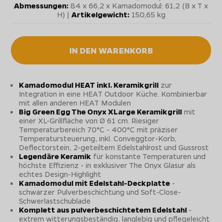
Abmessungen:
84 x 66,2 x Kamadomodul: 61,2 (B x T x
H) |
Artikelgewicht:
150,65 kg
IN DEN WARENKORB
Kamadomodul HEAT inkl. Keramikgrill
zur
Integration in eine HEAT Outdoor Küche. Kombinierbar
mit allen anderen HEAT Modulen
Big Green Egg The Onyx XLarge Keramikgrill
mit
einer XL-Grillfläche von Ø 61 cm. Riesiger
Temperaturbereich 70°C - 400°C mit präziser
Temperatursteuerung, inkl. Conveggtor-Korb,
Deflectorstein, 2-geteiltem Edelstahlrost und Gussrost
Legendäre Keramik
für konstante Temperaturen und
höchste Effizienz - in exklusiver The Onyx Glasur als
echtes Design-Highlight
Kamadomodul mit Edelstahl-Deckplatte
-
schwarzer Pulverbeschichtung und Soft-Close-
Schwerlastschublade
Komplett aus pulverbeschichtetem Edelstahl
-
extrem witterungsbeständig, langlebig und pflegeleicht