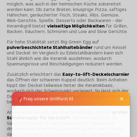
möglich, was auch in der heimischen Küche zubereitet
werden kann. Ob zarte Braten, knusprige Pizza, saftiges
Hähnchen, geräucherter Fisch, Steaks, Ribs, Gemüse,
Wok-Gerichte, Spieße, Desserts oder Backwaren - der
Keramikgrill bietet
vielseitige Möglichkeiten
für Grillen,
Backen, Räuchern, Schmoren und Low and Slow Gerichte.
Für hohe Stabilität setzt Big Green Egg auf
pulverbeschichtete Stahlhaltebänder
rund um Kessel
und Deckel. Im Vergleich zu Edelstahlbändern kann sich
Stahl ähnlich wie die Keramik ausdehnen, wodurch
Spannungsrisse und Beschädigungen reduziert werden.
Zusätzlich erleichtert das
Easy-to-lift-Deckelscharnier
das Öffnen der schweren Kuppel deutlich. Beim Anheben
kippt der Deckel teilweise hinter die Keramikbasis,
wodurch sich der Schwerpunkt verlagert. So lässt sich der
Deckel mit minimalem Kraftaufwand und sogar einhändig
bedienen.
Am unteren Bereich des Kessels befindet sich ein
großer
Schieberegler für die Zuluft
. Darüber lässt sich die
Sauerstoffzufuhr je nach gewünschter Temperatur
drosseln oder erweitern. Gleichzeitig dient die Öffnung
dazu, Kohlereste und Asche mit einem Ascheschieber