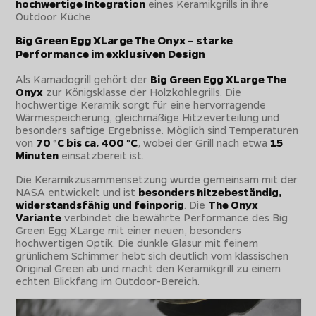
hochwertige Integration
eines Keramikgrills in ihre
Outdoor Küche.
Big Green Egg XLarge The Onyx – starke
Performance im exklusiven Design
Als Kamadogrill gehört der
Big Green Egg XLarge The
Onyx
zur Königsklasse der Holzkohlegrills. Die
hochwertige Keramik sorgt für eine hervorragende
Wärmespeicherung, gleichmäßige Hitzeverteilung und
besonders saftige Ergebnisse. Möglich sind Temperaturen
von
70 °C bis ca. 400 °C
, wobei der Grill nach etwa
15
Minuten
einsatzbereit ist.
Die Keramikzusammensetzung wurde gemeinsam mit der
NASA entwickelt und ist
besonders hitzebeständig,
widerstandsfähig und feinporig
. Die
The Onyx
Variante
verbindet die bewährte Performance des Big
Green Egg XLarge mit einer neuen, besonders
hochwertigen Optik. Die dunkle Glasur mit feinem
grünlichem Schimmer hebt sich deutlich vom klassischen
Original Green ab und macht den Keramikgrill zu einem
echten Blickfang im Outdoor-Bereich.