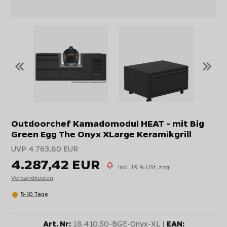
«
»
Outdoorchef Kamadomodul HEAT - mit Big
Green Egg The Onyx XLarge Keramikgrill
UVP 4.763,80 EUR
4.287,42 EUR
inkl. 19 % USt,
zzgl.
Versandkosten
5-10 Tage
Art. Nr:
18.410.50-BGE-Onyx-XL |
EAN: