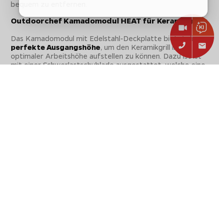
bequem zu entfernen.
Outdoorchef Kamadomodul HEAT für Keramikgrills
Das Kamadomodul mit Edelstahl-Deckplatte bietet die
perfekte Ausgangshöhe
, um den Keramikgrill in
optimaler Arbeitshöhe aufstellen zu können. Dazu ist ist
mit einer Schwerlastschublade ausgestattet, welche eine
Traglast von
bis zu 25 kg
bietet. Verstauen sie hier
problemlos sämtliches Gusseisen-Kochgeschirr und
statten die Schublade mit optionalen Schubladentrennern
für mehr Übersichtlichkeit aus.
Outdoorchef Kamadomodul mit extrem
witterungsbeständigen, robusten und langlebigen
Eigenschaften
Da die Outdoorküche das ganze Jahr über im Freien steht
und somit jeder Witterung ausgesetzt ist, spielt die
Verwendung von hochwertigen Materialien eine große
Rolle. Der gesamte Korpus, die Türen und auch die
Schubladen aller HEAT Module sind komplett aus
hochwertigem Edelstahl mit einer matt-schwarzen
Pulverbeschichtung
hergestellt, wodurch die
Haltbarkeit im Vergleich zu herkömmlichen