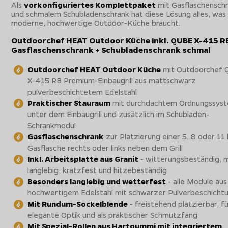
Als
vorkonfiguriertes Komplettpaket
mit Gasflaschensch
und schmalem Schubladenschrank hat diese Lösung alles, was
moderne, hochwertige Outdoor-Küche braucht.
Outdoorchef HEAT Outdoor Küche inkl. QUBE X-415 R
Gasflaschenschrank + Schubladenschrank schmal
Outdoorchef HEAT Outdoor Küche
mit Outdoorchef
X-415 RB Premium-Einbaugrill aus mattschwarz
pulverbeschichtetem Edelstahl
Praktischer Stauraum
mit durchdachtem Ordnungssys
unter dem Einbaugrill und zusätzlich im Schubladen-
Schrankmodul
Gasflaschenschrank
zur Platzierung einer 5, 8 oder 11
Gasflasche rechts oder links neben dem Grill
Inkl. Arbeitsplatte aus Granit
- witterungsbeständig, m
langlebig, kratzfest und hitzebeständig
Besonders langlebig und wetterfest
- alle Module aus
hochwertigem Edelstahl mit schwarzer Pulverbeschicht
Mit Rundum-Sockelblende
- freistehend platzierbar, fü
elegante Optik und als praktischer Schmutzfang
Mit Spezial-Rollen aus Hartgummi mit integriertem