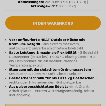
Abmessungen:
205 x 66 x 94 (B x T x H) |
Artikelgewicht:
273,62 kg
IN DEN WARENKORB
Vorkonfigurierte HEAT Outdoor Küche mit
Premium-Gasgrill
- aus extrem massivem,
mattschwarz pulverbeschichtetem Edelstahl
Satte Leistung & maximale Flexibilität
- 3 Edelstahl
Gussbrenner (je 3,8 kW) + 900 °C Blazing Zone + 4,4
kW Heckbrenner für ein beeindruckendes
Temperaturspektrum
Stauraum mit durchdachtem Ordnungssystem
-
Schubladen & Türen mit Soft-Close-Funktion
Gasflaschenschrank für bis zu 11 kg Gasflaschen
-
rechts oder links neben dem Grill platzierbar
Aus pulverbeschichtetem Edelstahl
mit Granit-
Arbeitsplatte - extrem witterungsbeständig, robust
und langlebig