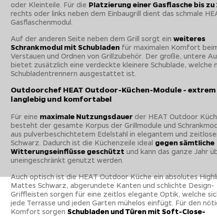
oder Kleinteile. Für die
Platzierung einer Gasflasche bis zu
rechts oder links neben dem Einbaugrill dient das schmale H
Gasflaschenmodul.
Auf der anderen Seite neben dem Grill sorgt ein
weiteres
Schrankmodul mit Schubladen
für maximalen Komfort bei
Verstauen und Ordnen von Grillzubehör. Der große, untere A
bietet zusätzlich eine verdeckte kleinere Schublade, welche 
Schubladentrennern ausgestattet ist.
Outdoorchef HEAT Outdoor-Küchen-Module - extrem
langlebig und komfortabel
Für eine
maximale Nutzungsdauer
der HEAT Outdoor Küc
besteht der gesamte Korpus der Grillmodule und Schrankmo
aus pulverbeschichtetem Edelstahl in elegantem und zeitlos
Schwarz. Dadurch ist die Küchenzeile ideal
gegen sämtliche
Witterungseinflüsse geschützt
und kann das ganze Jahr ü
uneingeschränkt genutzt werden.
Auch optisch ist die HEAT Outdoor Küche ein absolutes Highl
Mattes Schwarz, abgerundete Kanten und schlichte Design-
Griffleisten sorgen für eine zeitlos elegante Optik, welche sic
jede Terrasse und jeden Garten mühelos einfügt. Für den nöt
Komfort sorgen
Schubladen und Türen mit Soft-Close-