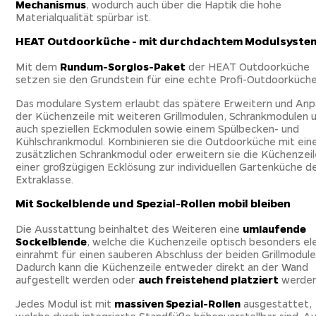
Mechanismus
, wodurch auch über die Haptik die hohe
Materialqualität spürbar ist.
HEAT Outdoorküche - mit durchdachtem Modulsyste
Mit dem
Rundum-Sorglos-Paket
der HEAT Outdoorküche
setzen sie den Grundstein für eine echte Profi-Outdoorküche
Das modulare System erlaubt das spätere Erweitern und An
der Küchenzeile mit weiteren Grillmodulen, Schrankmodulen 
auch speziellen Eckmodulen sowie einem Spülbecken- und
Kühlschrankmodul. Kombinieren sie die Outdoorküche mit ei
zusätzlichen Schrankmodul oder erweitern sie die Küchenzeil
einer großzügigen Ecklösung zur individuellen Gartenküche d
Extraklasse.
Mit Sockelblende und Spezial-Rollen mobil bleiben
Die Ausstattung beinhaltet des Weiteren eine
umlaufende
Sockelblende
, welche die Küchenzeile optisch besonders el
einrahmt für einen sauberen Abschluss der beiden Grillmodule
Dadurch kann die Küchenzeile entweder direkt an der Wand
aufgestellt werden oder
auch freistehend platziert
werden
Jedes Modul ist mit
massiven Spezial-Rollen
ausgestattet,