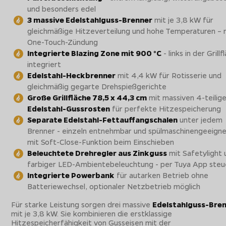
und besonders edel
3 massive Edelstahlguss-Brenner
mit je 3,8 kW für
gleichmäßige Hitzeverteilung und hohe Temperaturen – 
One-Touch-Zündung
Integrierte Blazing Zone mit 900 °C
- links in der Grill
integriert
Edelstahl-Heckbrenner
mit 4,4 kW für Rotisserie und
gleichmäßig gegarte Drehspießgerichte
Große Grillfläche 78,5 x 44,3 cm
mit massiven 4-teilig
Edelstahl-Gussrosten
für perfekte Hitzespeicherung
Separate Edelstahl-Fettauffangschalen
unter jedem
Brenner - einzeln entnehmbar und spülmaschinengeeigne
mit Soft-Close-Funktion beim Einschieben
Beleuchtete Drehregler aus Zinkguss
mit Safetylight 
farbiger LED-Ambientebeleuchtung - per Tuya App steu
Integrierte Powerbank
für autarken Betrieb ohne
Batteriewechsel, optionaler Netzbetrieb möglich
Für starke Leistung sorgen drei massive
Edelstahlguss-Bre
mit je 3,8 kW. Sie kombinieren die erstklassige
Hitzespeicherfähigkeit von Gusseisen mit der