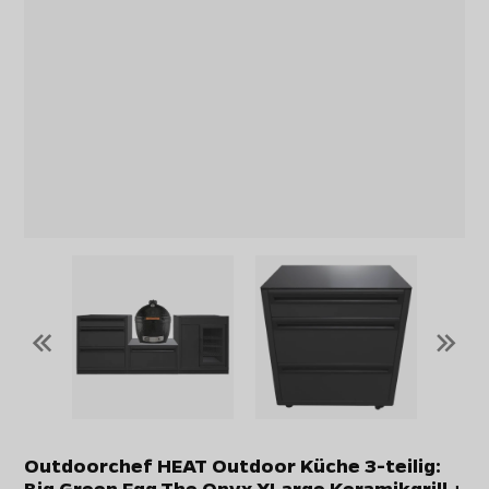
«
»
Outdoorchef HEAT Outdoor Küche 3-teilig:
Big Green Egg The Onyx XLarge Keramikgrill +