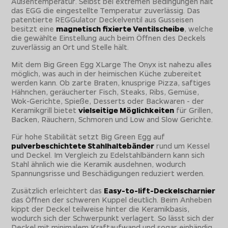
Außentemperatur. Selbst bei extremen Bedingungen hält
das EGG die eingestellte Temperatur zuverlässig. Das
patentierte REGGulator Deckelventil aus Gusseisen
besitzt eine
magnetisch fixierte Ventilscheibe
, welche
die gewählte Einstellung auch beim Öffnen des Deckels
zuverlässig an Ort und Stelle hält.
Mit dem Big Green Egg XLarge The Onyx ist nahezu alles
möglich, was auch in der heimischen Küche zubereitet
werden kann. Ob zarte Braten, knusprige Pizza, saftiges
Hähnchen, geräucherter Fisch, Steaks, Ribs, Gemüse,
Wok-Gerichte, Spieße, Desserts oder Backwaren - der
Keramikgrill bietet
vielseitige Möglichkeiten
für Grillen,
Backen, Räuchern, Schmoren und Low and Slow Gerichte.
Für hohe Stabilität setzt Big Green Egg auf
pulverbeschichtete Stahlhaltebänder
rund um Kessel
und Deckel. Im Vergleich zu Edelstahlbändern kann sich
Stahl ähnlich wie die Keramik ausdehnen, wodurch
Spannungsrisse und Beschädigungen reduziert werden.
Zusätzlich erleichtert das
Easy-to-lift-Deckelscharnier
das Öffnen der schweren Kuppel deutlich. Beim Anheben
kippt der Deckel teilweise hinter die Keramikbasis,
wodurch sich der Schwerpunkt verlagert. So lässt sich der
Deckel mit minimalem Kraftaufwand und sogar einhändig