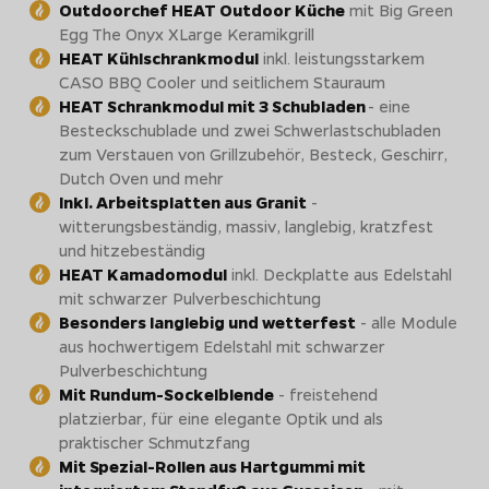
Outdoorchef HEAT Outdoor Küche
mit Big Green
Egg The Onyx XLarge Keramikgrill
HEAT Kühlschrankmodul
inkl. leistungsstarkem
CASO BBQ Cooler und seitlichem Stauraum
HEAT Schrankmodul mit 3 Schubladen
- eine
Besteckschublade und zwei Schwerlastschubladen
zum Verstauen von Grillzubehör, Besteck, Geschirr,
Dutch Oven und mehr
Inkl. Arbeitsplatten aus Granit
-
witterungsbeständig, massiv, langlebig, kratzfest
und hitzebeständig
HEAT Kamadomodul
inkl. Deckplatte aus Edelstahl
mit schwarzer Pulverbeschichtung
Besonders langlebig und wetterfest
- alle Module
aus hochwertigem Edelstahl mit schwarzer
Pulverbeschichtung
Mit Rundum-Sockelblende
- freistehend
platzierbar, für eine elegante Optik und als
praktischer Schmutzfang
Mit Spezial-Rollen aus Hartgummi mit