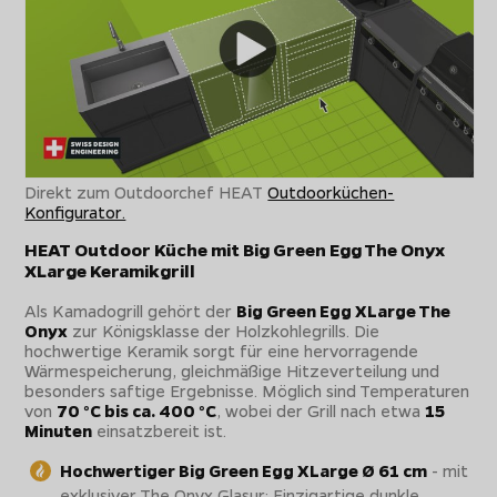
Direkt zum Outdoorchef HEAT
Outdoorküchen-
Konfigurator.
HEAT Outdoor Küche mit Big Green Egg The Onyx
XLarge Keramikgrill
Als Kamadogrill gehört der
Big Green Egg XLarge The
Onyx
zur Königsklasse der Holzkohlegrills. Die
hochwertige Keramik sorgt für eine hervorragende
Wärmespeicherung, gleichmäßige Hitzeverteilung und
besonders saftige Ergebnisse. Möglich sind Temperaturen
von
70 °C bis ca. 400 °C
, wobei der Grill nach etwa
15
Minuten
einsatzbereit ist.
Hochwertiger Big Green Egg XLarge Ø 61 cm
- mit
exklusiver The Onyx Glasur: Einzigartige dunkle