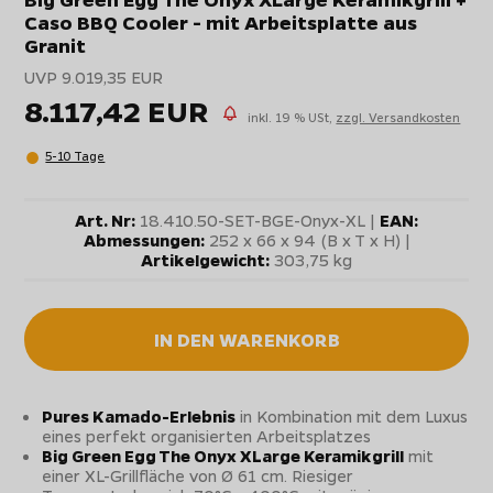
Caso BBQ Cooler - mit Arbeitsplatte aus
Granit
UVP 9.019,35 EUR
8.117,42 EUR
inkl. 19 % USt,
zzgl. Versandkosten
5-10 Tage
Art. Nr:
18.410.50-SET-BGE-Onyx-XL |
EAN:
Abmessungen:
252 x 66 x 94 (B x T x H) |
Artikelgewicht:
303,75 kg
IN DEN WARENKORB
Pures Kamado-Erlebnis
in Kombination mit dem Luxus
eines perfekt organisierten Arbeitsplatzes
Big Green Egg The Onyx XLarge Keramikgrill
mit
einer XL-Grillfläche von Ø 61 cm. Riesiger