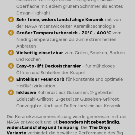
Oberfläche mit edlem grünem Schimmer als echtes
Design-Highlight
Sehr feine, widerstandsfähige Keramik
mit von
der NASA mitentwickelter Keramiktechnologie
Großer Temperaturbereich - 70°C - 400°C
vom
Niedrigtemperaturgaren bis zum extrem heißen
Anbraten
Vielseitig einsetzbar
zum Grillen, Smoken, Backen
und Kochen
Easy-to-lift Deckelscharnier
- für müheloses
Öffnen und Schließen der Kuppel
Einteiliger Feuerkorb
für konstante und optimale
Heißluftzirkulation
Inklusive
Kohlerost aus Gusseisen, 2-geteilter
Edelstahl-Grillrost, 2-geteilter Gusseisen-Grillrost,
Conveggtor-Korb und Deflectorstein aus Keramik
Die Keramikzusammensetzung wurde gemeinsam mit der
NASA entwickelt und ist
besonders hitzebeständig,
widerstandsfähig und feinporig
. Die
The Onyx
Variante
verbindet die bewährte Performance des Big