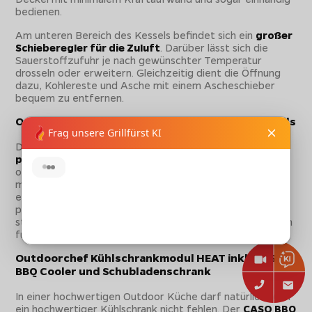
bedienen.
Am unteren Bereich des Kessels befindet sich ein
großer
Schieberegler für die Zuluft
. Darüber lässt sich die
Sauerstoffzufuhr je nach gewünschter Temperatur
drosseln oder erweitern. Gleichzeitig dient die Öffnung
dazu, Kohlereste und Asche mit einem Ascheschieber
bequem zu entfernen.
Outdoorchef Kamadomodul HEAT für Keramikgrills
Das Kamadomodul mit Edelstahl-Deckplatte bietet die
perfekte Ausgangshöhe
, um den Keramikgrill in
optimaler Arbeitshöhe aufstellen zu können. Dazu ist es
mit einer
Schwerlastschublade
ausgestattet, welche
eine Traglast von
bis zu 25 kg
bietet. Verstauen sie hier
problemlos sämtliches Gusseisen-Kochgeschirr und
statten die Schublade mit optionalen Schubladentrennern
für mehr Übersichtlichkeit aus.
Outdoorchef Kühlschrankmodul HEAT inkl. CASO
BBQ Cooler und Schubladenschrank
In einer hochwertigen Outdoor Küche darf natürlich auch
ein hochwertiger Kühlschrank nicht fehlen. Der
CASO BBQ