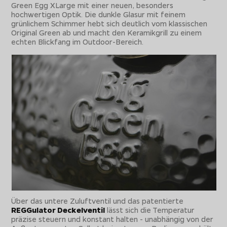
Green Egg XLarge mit einer neuen, besonders
hochwertigen Optik. Die dunkle Glasur mit feinem
grünlichem Schimmer hebt sich deutlich vom klassischen
Original Green ab und macht den Keramikgrill zu einem
echten Blickfang im Outdoor-Bereich.
Über das untere Zuluftventil und das patentierte
REGGulator Deckelventil
lässt sich die Temperatur
präzise steuern und konstant halten - unabhängig von der