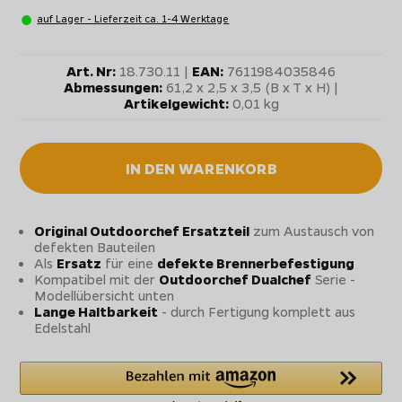
auf Lager - Lieferzeit ca. 1-4 Werktage
Art. Nr:
18.730.11 |
EAN:
7611984035846
Abmessungen:
61,2 x 2,5 x 3,5 (B x T x H) |
Artikelgewicht:
0,01 kg
IN DEN WARENKORB
Original Outdoorchef Ersatzteil
zum Austausch von
defekten Bauteilen
Als
Ersatz
für eine
defekte Brennerbefestigung
Kompatibel mit der
Outdoorchef Dualchef
Serie -
Modellübersicht unten
Lange Haltbarkeit
- durch Fertigung komplett aus
Edelstahl