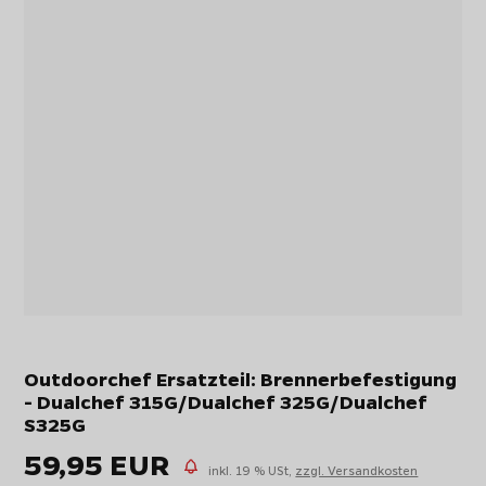
Outdoorchef Ersatzteil: Brennerbefestigung
- Dualchef 315G/Dualchef 325G/Dualchef
S325G
59,95 EUR
inkl. 19 % USt,
zzgl. Versandkosten