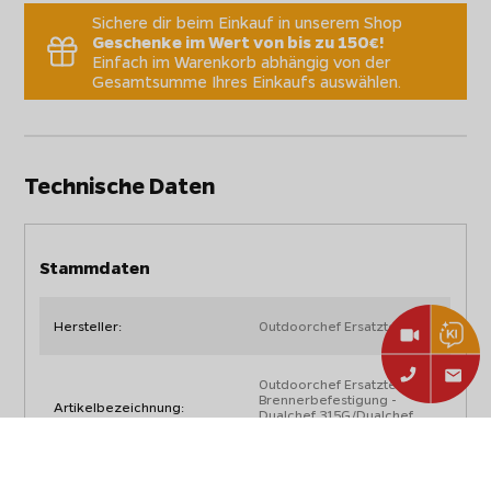
Sichere dir beim Einkauf in unserem Shop
Geschenke im Wert von bis zu 150€!
Einfach im Warenkorb abhängig von der
Gesamtsumme Ihres Einkaufs auswählen.
Technische Daten
Stammdaten
Hersteller:
Outdoorchef Ersatzteile
Outdoorchef Ersatzteil:
Brennerbefestigung -
Artikelbezeichnung:
Dualchef 315G/Dualchef
325G/Dualchef S325G
Artikelnummer:
18.730.11