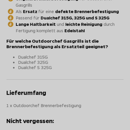
Gasgrills
Als
Ersatz
für eine
defekte Brennerbefestigung
Passend für
Dualchef 315G, 325G und S 325G
Lange Haltbarkeit
und
leichte Reinigung
durch
Fertigung komplett aus
Edelstahl
Für welche Outdoorchef Gasgrills ist die
Brennerbefestigung als Ersatzteil geeignet?
Dualchef 315G
Dualchef 325G
Dualchef S 325G
Lieferumfang
1 x Outdoorchef Brennerbefestigung
Nicht vergessen: