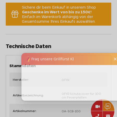
Sichere dir beim Einkauf in unserem Shop
Geschenke im Wert von bis zu 150€!
Einfach im Warenkorb abhängig von der
Gesamtsumme Ihres Einkaufs auswählen.
Technische Daten
Stammdaten
Hersteller:
OFYR
OFYR Schutzcover für 100
Artikelbezeichnung:
cm Feuerplatten
Artikelnummer:
OA-SCB-100