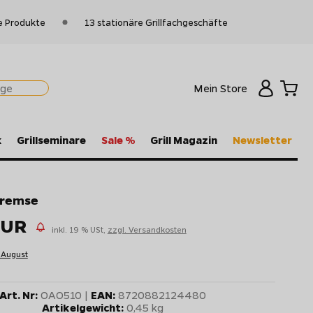
e Produkte
13 stationäre Grillfachgeschäfte
Mein Store
k
Grillseminare
Sale %
Grill Magazin
Newsletter
remse
EUR
inkl. 19 % USt,
zzgl. Versandkosten
 August
Art. Nr:
OAO510 |
EAN:
8720882124480
Artikelgewicht:
0,45 kg