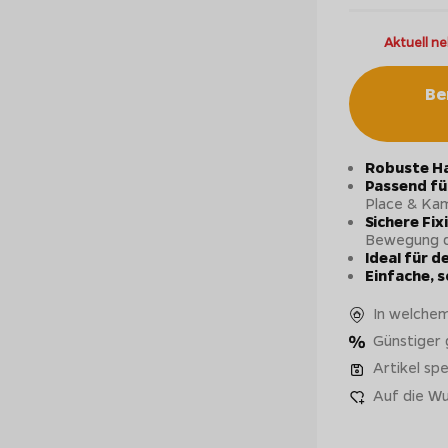
Aktuell ne
Be
Robuste H
Passend fü
Place & Ka
Sichere Fix
Bewegung d
Ideal für 
Einfache, 
In welchem
Günstiger
Artikel spe
Auf die Wu