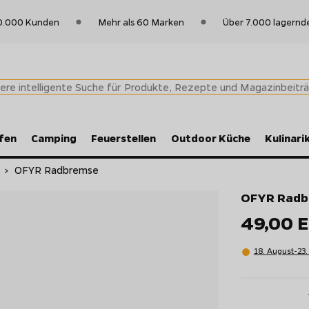
0.000 Kunden
Mehr als 60 Marken
Über 7.000 lagernd
fen
Camping
Feuerstellen
Outdoor Küche
Kulinari
n
>
OFYR Radbremse
OFYR Radb
49,00 
18. August-23.