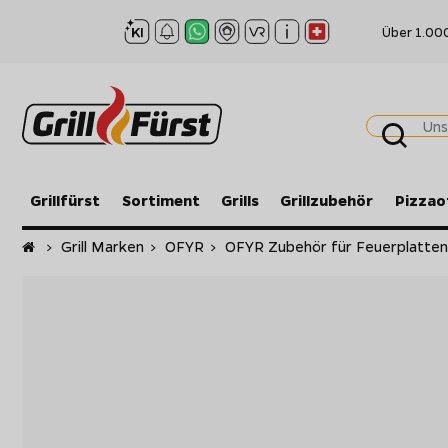
Über 1.00
Grillfürst
Sortiment
Grills
Grillzubehör
Pizzao
Startseite
>
Grill Marken
>
OFYR
>
OFYR Zubehör für Feuerplatte