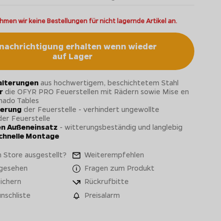
hmen wir keine Bestellungen für nicht lagernde Artikel an.
nachrichtigung erhalten wenn wieder
auf Lager
alterungen
aus hochwertigem, beschichtetem Stahl
r
die OFYR PRO Feuerstellen mit Rädern sowie Mise en
mado Tables
ierung
der Feuerstelle - verhindert ungewollte
er Feuerstelle
den Außeneinsatz
- witterungsbeständig und langlebig
schnelle Montage
 Store ausgestellt?
Weiterempfehlen
 gesehen
Fragen zum Produkt
ichern
Rückrufbitte
nschliste
Preisalarm