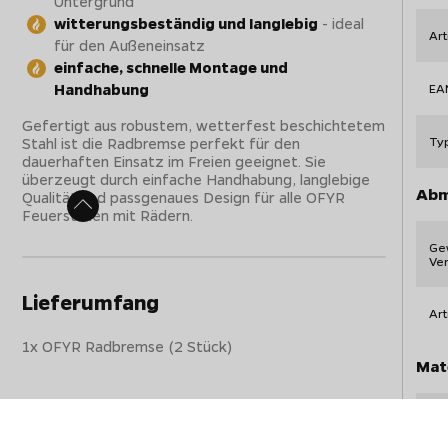
Untergrund
witterungsbeständig und langlebig
- ideal
Ar
für den Außeneinsatz
einfache, schnelle Montage und
Handhabung
EA
Gefertigt aus robustem, wetterfest beschichtetem
Stahl ist die Radbremse perfekt für den
Ty
dauerhaften Einsatz im Freien geeignet. Sie
überzeugt durch einfache Handhabung, langlebige
Abm
Qualität und passgenaues Design für alle OFYR
Feuerstellen mit Rädern.
Gew
Ve
Lieferumfang
Art
1x OFYR Radbremse (2 Stück)
Mate
Mat