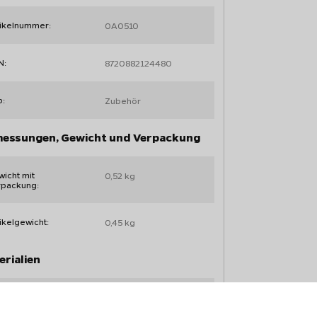
tikelnummer:
OAO510
N:
8720882124480
p:
Zubehör
essungen, Gewicht und Verpackung
icht mit
0,52 kg
rpackung:
ikelgewicht:
0,45 kg
rialien
erial:
Stahl , beschichtet