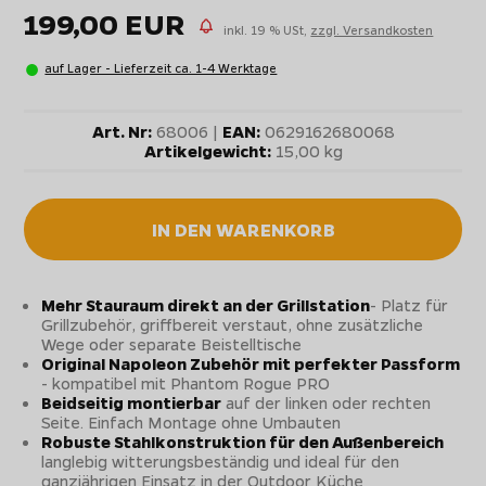
199,00 EUR
inkl. 19 % USt,
zzgl. Versandkosten
auf Lager - Lieferzeit ca. 1-4 Werktage
Art. Nr:
68006 |
EAN:
0629162680068
Artikelgewicht:
15,00 kg
IN DEN WARENKORB
Mehr Stauraum direkt an der Grillstation
- Platz für
Grillzubehör, griffbereit verstaut, ohne zusätzliche
Wege oder separate Beistelltische
Original Napoleon Zubehör mit perfekter Passform
- kompatibel mit Phantom Rogue PRO
Beidseitig montierbar
auf der linken oder rechten
Seite. Einfach Montage ohne Umbauten
Robuste Stahlkonstruktion für den Außenbereich
langlebig witterungsbeständig und ideal für den
ganzjährigen Einsatz in der Outdoor Küche