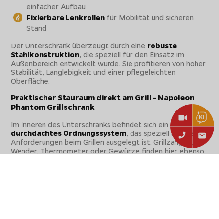
einfacher Aufbau
Fixierbare Lenkrollen
für Mobilität und sicheren
Stand
Der Unterschrank überzeugt durch eine
robuste
Stahlkonstruktion
, die speziell für den Einsatz im
Außenbereich entwickelt wurde. Sie profitieren von hoher
Stabilität, Langlebigkeit und einer pflegeleichten
Oberfläche.
Praktischer Stauraum direkt am Grill - Napoleon
Phantom Grillschrank
Im Inneren des Unterschranks befindet sich ein
durchdachtes Ordnungssystem
, das speziell auf die
Anforderungen beim Grillen ausgelegt ist. Grillzangen,
Wender, Thermometer oder Gewürze finden hier ebenso
ihren festen Platz wie Grillroste, Grillplatten und
Pizzasteine. Die integrierte Schublade ermöglicht einen
schnellen Zugriff auf kleines und/oder empfindliches
Grillzubehör.
Zusätzliche Besteckhaken an der Tür
sorgen dafür, dass
auch die Grillzange und die Grillbürste sauber und