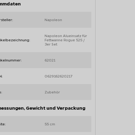
mmdaten
steller:
Napoleon
Napoleon Alueinsatz für
ikelbezeichnung:
Fettwanne Rogue 525 /
3er Set
tikelnummer:
62021
N:
0629162620217
p:
Zubehör
essungen, Gewicht und Verpackung
ite:
55 cm