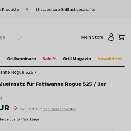
e Produkte
13 stationäre Grillfachgeschäfte
Mein Store
k
Grillseminare
Sale %
Grill Magazin
Newsletter
anne Rogue 525 / ...
lueinsatz für Fettwanne Rogue 525 / 3er
R
EUR
inkl. 19 % USt,
zzgl. Versandkosten
eferzeit ca. 1-4 Werktage