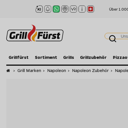
Über 1.00
Grillfürst
Sortiment
Grills
Grillzubehör
Pizzao
Startseite
>
Grill Marken
>
Napoleon
>
Napoleon Zubehör
>
Napole