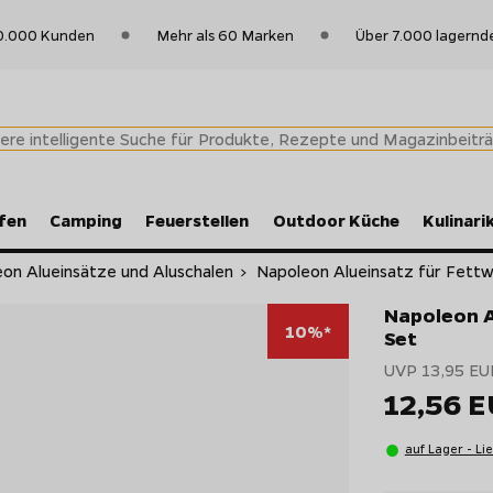
0.000 Kunden
Mehr als 60 Marken
Über 7.000 lagernd
fen
Camping
Feuerstellen
Outdoor Küche
Kulinari
on Alueinsätze und Aluschalen
>
Napoleon Alueinsatz für Fettw
Napoleon A
10%*
Set
UVP 13,95 EU
12,56 
auf Lager - Li