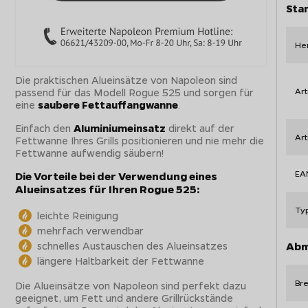
Sta
Her
Die praktischen Alueinsätze von Napoleon sind
passend für das Modell Rogue 525 und sorgen für
Art
eine
saubere Fettauffangwanne
.
Einfach den
Aluminiumeinsatz
direkt auf der
Ar
Fettwanne Ihres Grills positionieren und nie mehr die
Fettwanne aufwendig säubern!
EA
Die Vorteile bei der Verwendung eines
Alueinsatzes für Ihren Rogue 525:
Ty
leichte Reinigung
mehrfach verwendbar
schnelles Austauschen des Alueinsatzes
Abm
längere Haltbarkeit der Fettwanne
Bre
Die Alueinsätze von Napoleon sind perfekt dazu
geeignet, um Fett und andere Grillrückstände