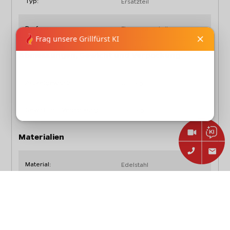
Typ:
Ersatzteil
Bauform:
Flammenverteiler
Abmessungen, Gewicht und Verpackung
Artikelgewicht:
0,33 kg
Gewicht mit Verpackung:
0,40 kg
Materialien
Material:
Edelstahl
Farbe:
Edelstahl
Passend für