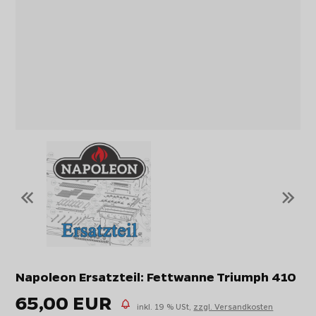
«
»
Napoleon Ersatzteil: Fettwanne Triumph 410
65,00 EUR
inkl. 19 % USt,
zzgl. Versandkosten