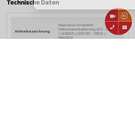
Technische Daten
Napoleon Ersatzteil:
Fettschalenhalterung LE3 - LEX485
Artikelbezeichnung:
/ LEX605 / LEX730 - P500 /
PRO500
Artikelnummer:
N160-0014
LE3, LEX485, LEX605, LEX730,
Passend für:
P500, PRO500
Irrtum und Änderungen vorbehalten, alle Angaben ohne
Gewähr.
Produkt- & Sicherheitshinweise,
Downloads